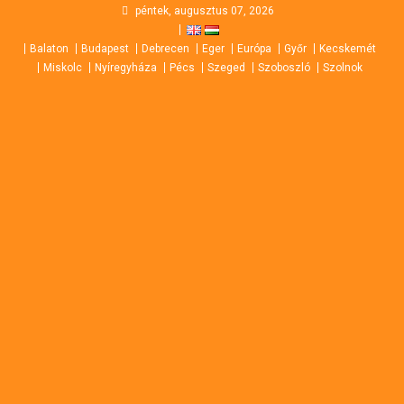
Skip
péntek, augusztus 07, 2026
to
Balaton
Budapest
Debrecen
Eger
Európa
Győr
Kecskemét
content
Miskolc
Nyíregyháza
Pécs
Szeged
Szoboszló
Szolnok