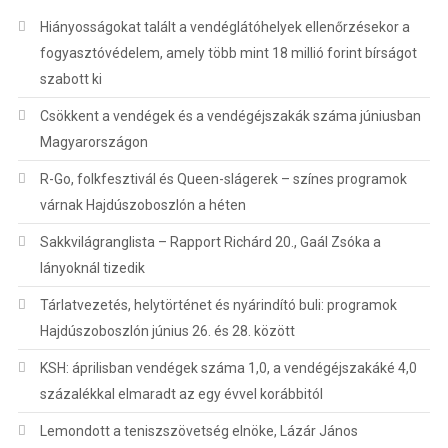
Hiányosságokat talált a vendéglátóhelyek ellenőrzésekor a
fogyasztóvédelem, amely több mint 18 millió forint bírságot
szabott ki
Csökkent a vendégek és a vendégéjszakák száma júniusban
Magyarországon
R-Go, folkfesztivál és Queen-slágerek – színes programok
várnak Hajdúszoboszlón a héten
Sakkvilágranglista – Rapport Richárd 20., Gaál Zsóka a
lányoknál tizedik
Tárlatvezetés, helytörténet és nyárindító buli: programok
Hajdúszoboszlón június 26. és 28. között
KSH: áprilisban vendégek száma 1,0, a vendégéjszakáké 4,0
százalékkal elmaradt az egy évvel korábbitól
Lemondott a teniszszövetség elnöke, Lázár János