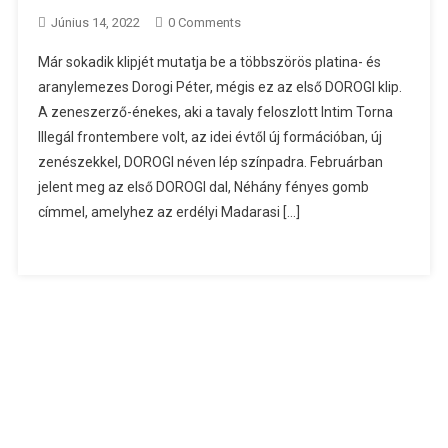
Június 14, 2022
0 Comments
Már sokadik klipjét mutatja be a többszörös platina- és
aranylemezes Dorogi Péter, mégis ez az első DOROGI klip.
A zeneszerző-énekes, aki a tavaly feloszlott Intim Torna
Illegál frontembere volt, az idei évtől új formációban, új
zenészekkel, DOROGI néven lép színpadra. Februárban
jelent meg az első DOROGI dal, Néhány fényes gomb
címmel, amelyhez az erdélyi Madarasi […]