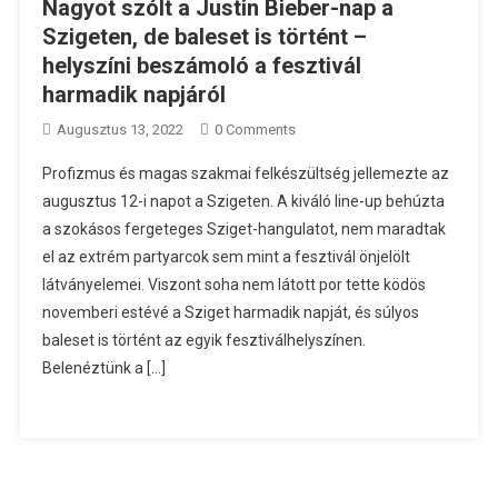
Nagyot szólt a Justin Bieber-nap a
Szigeten, de baleset is történt –
helyszíni beszámoló a fesztivál
harmadik napjáról
Augusztus 13, 2022
0 Comments
Profizmus és magas szakmai felkészültség jellemezte az
augusztus 12-i napot a Szigeten. A kiváló line-up behúzta
a szokásos fergeteges Sziget-hangulatot, nem maradtak
el az extrém partyarcok sem mint a fesztivál önjelölt
látványelemei. Viszont soha nem látott por tette ködös
novemberi estévé a Sziget harmadik napját, és súlyos
baleset is történt az egyik fesztiválhelyszínen.
Belenéztünk a […]