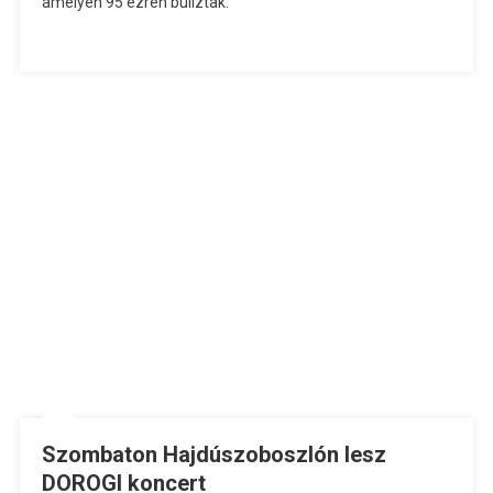
amelyen 95 ezren buliztak.
Szombaton Hajdúszoboszlón lesz
DOROGI koncert