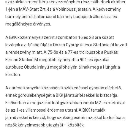
százalékos menettérti kedvezményben részesülhetnek október
1-jén a MÁV-Start Zrt. és a Volánbusz járatain. A kedvezmény
bármely belföldi állomásról bármely budapesti állomásra és
megállóhelyre érvényes.
A BKK közleménye szerint szombaton 16 és 23 óra között
lezárják az Ifjúság útját a Dózsa György út és a Stefánia út között
a rendezvény miatt. A 75-ös és a 77-es trolibuszok a Puskás
Ferenc Stadion M megállóhely helyett a 901-es éjszakai
autóbusz Óbuda irányú megállóhelyén állnak meg a Hungária
körúton.
Az aréna környéke közösségi közlekedéssel gyorsan elérhető,
ennek gördülékenységét a BKK járatsűrítésekkel is biztosítja.
Elsősorban a megszokottnál gyakrabban induló M2-es metróval
és az 1-es villamossal érdemes utazni. A BKK tartalék
járművekkel is készül, hogy szükség esetén azokkal biztosítsa a
nézők kényelmesebb utazását – közölték.