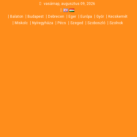
Skip
vasárnap, augusztus 09, 2026
to
Balaton
Budapest
Debrecen
Eger
Európa
Győr
Kecskemét
content
Miskolc
Nyíregyháza
Pécs
Szeged
Szoboszló
Szolnok