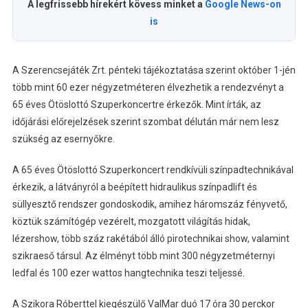
A legfrissebb hírekért kövess minket a
Google News-on
is
A Szerencsejáték Zrt. pénteki tájékoztatása szerint október 1-jén
több mint 60 ezer négyzetméteren élvezhetik a rendezvényt a
65 éves Ötöslottó Szuperkoncertre érkezők. Mint írták, az
időjárási előrejelzések szerint szombat délután már nem lesz
szükség az esernyőkre.
A 65 éves Ötöslottó Szuperkoncert rendkívüli színpadtechnikával
érkezik, a látványról a beépített hidraulikus színpadlift és
süllyesztő rendszer gondoskodik, amihez háromszáz fényvető,
köztük számítógép vezérelt, mozgatott világítás hidak,
lézershow, több száz rakétából álló pirotechnikai show, valamint
szikraeső társul. Az élményt több mint 300 négyzetméternyi
ledfal és 100 ezer wattos hangtechnika teszi teljessé.
A Szikora Róberttel kiegészülő ValMar duó 17 óra 30 perckor