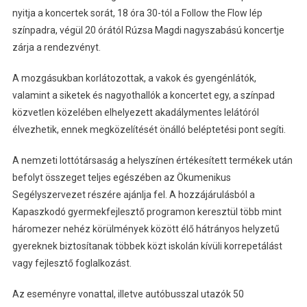
nyitja a koncertek sorát, 18 óra 30-tól a Follow the Flow lép
színpadra, végül 20 órától Rúzsa Magdi nagyszabású koncertje
zárja a rendezvényt.
A mozgásukban korlátozottak, a vakok és gyengénlátók,
valamint a siketek és nagyothallók a koncertet egy, a színpad
közvetlen közelében elhelyezett akadálymentes lelátóról
élvezhetik, ennek megközelítését önálló beléptetési pont segíti.
A nemzeti lottótársaság a helyszínen értékesített termékek után
befolyt összeget teljes egészében az Ökumenikus
Segélyszervezet részére ajánlja fel. A hozzájárulásból a
Kapaszkodó gyermekfejlesztő programon keresztül több mint
háromezer nehéz körülmények között élő hátrányos helyzetű
gyereknek biztosítanak többek közt iskolán kívüli korrepetálást
vagy fejlesztő foglalkozást.
Az eseményre vonattal, illetve autóbusszal utazók 50