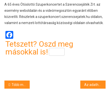
A 65 éves Ötöslottó Szuperkoncertet a Szerencsejáték Zrt. az
esemény weboldalán és a videómegosztón egyaránt élőben
közvetíti. Részletek a szuperkoncert.szerencsejatek.hu oldalon,
valamint a nemzeti lottótársaság közösségi oldalain olvashatók.
Facebook
Tetszett? Oszd meg
másokkal is!
Bejegyzés
Több mint egymillió gyermek sportol rendszeresen Magyarországon
Az adathalászat és a zsarolóvírusok az idei kiberbiztonsági hónap fókuszában
navigáció