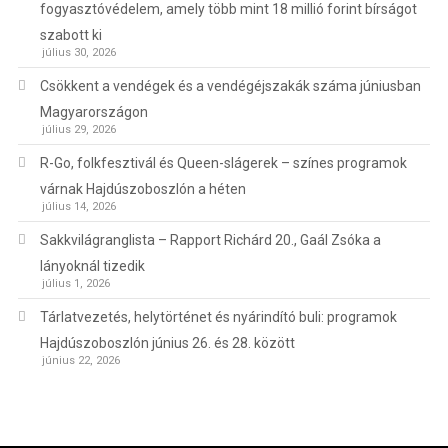
fogyasztóvédelem, amely több mint 18 millió forint bírságot
szabott ki
július 30, 2026
Csökkent a vendégek és a vendégéjszakák száma júniusban
Magyarországon
július 29, 2026
R-Go, folkfesztivál és Queen-slágerek – színes programok
várnak Hajdúszoboszlón a héten
július 14, 2026
Sakkvilágranglista – Rapport Richárd 20., Gaál Zsóka a
lányoknál tizedik
július 1, 2026
Tárlatvezetés, helytörténet és nyárindító buli: programok
Hajdúszoboszlón június 26. és 28. között
június 22, 2026