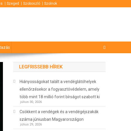
cs
Szeged
Szoboszló
Szolnok
tazás
LEGFRISSEBB HÍREK
Hiányosságokat talált a vendéglátóhelyek
ellenőrzésekor a fogyasztóvédelem, amely
több mint 18 millió forint bírságot szabott ki
július 30, 2026
Csökkent a vendégek és a vendégéjszakák
száma júniusban Magyarországon
július 29, 2026