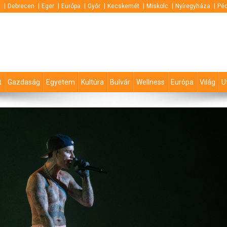
t
Debrecen
Eger
Európa
Győr
Kecskemét
Miskolc
Nyíregyháza
Pé
t
Gazdaság
Egyetem
Kultúra
Bulvár
Wellness
Európa
Világ
U