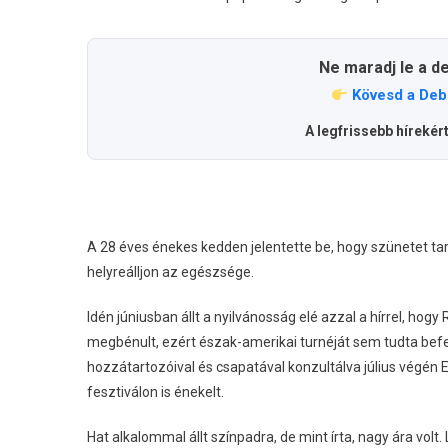
Ne maradj le a d
Kövesd a Deb
A legfrissebb hírekér
A 28 éves énekes kedden jelentette be, hogy szünetet ta
helyreálljon az egészsége.
Idén júniusban állt a nyilvánosság elé azzal a hírrel, h
megbénult, ezért észak-amerikai turnéját sem tudta befe
hozzátartozóival és csapatával konzultálva július végén 
fesztiválon is énekelt.
Hat alkalommal állt színpadra, de mint írta, nagy ára volt.