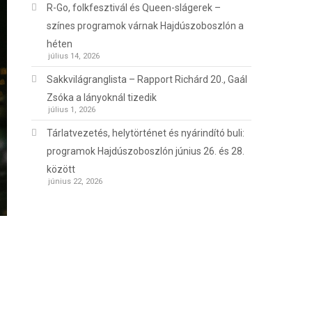
R-Go, folkfesztivál és Queen-slágerek –
színes programok várnak Hajdúszoboszlón a
héten
július 14, 2026
Sakkvilágranglista – Rapport Richárd 20., Gaál
Zsóka a lányoknál tizedik
július 1, 2026
Tárlatvezetés, helytörténet és nyárindító buli:
programok Hajdúszoboszlón június 26. és 28.
között
június 22, 2026