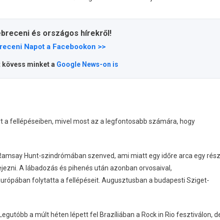
ebreceni és országos hírekről!
receni Napot a Facebookon >>
t kövess minket a
Google News-on is
rt a fellépéseiben, mivel most az a legfontosabb számára, hogy
ogy Ramsay Hunt-szindrómában szenved, ami miatt egy időre arca egy rés
jezni. A lábadozás és pihenés után azonban orvosaival,
Európában folytatta a fellépéseit. Augusztusban a budapesti Sziget-
 Legutóbb a múlt héten lépett fel Brazíliában a Rock in Rio fesztiválon, d