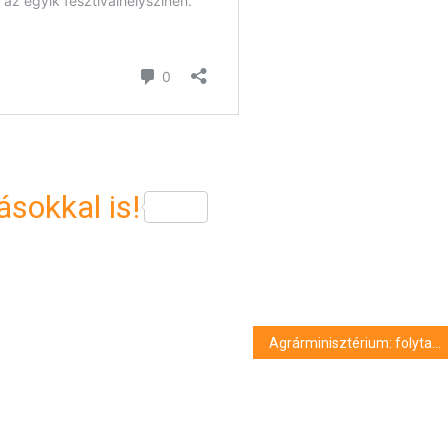
sokkal is!
Agrárminisztérium: folytatódik a földértékesítési program