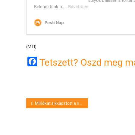
(MTI)
Facebook
Tetszett? Oszd meg má
Bejegyzés
Milliókat sikkasztott a nagyatádi közös képviselő
navigáció