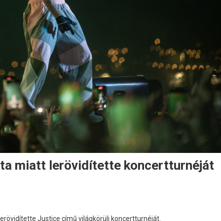
ta miatt lerövidítette koncertturnéját
rövidítette Justice című világkörüli koncertturnéját.