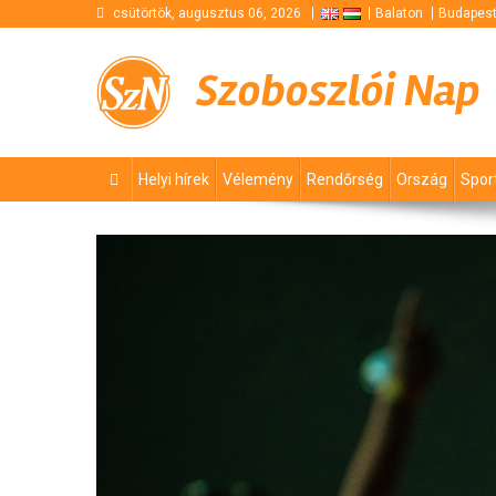
Skip
csütörtök, augusztus 06, 2026
Balaton
Budapes
to
content
Szoboszlói Nap
Helyi hírek
Vélemény
Rendőrség
Ország
Spor