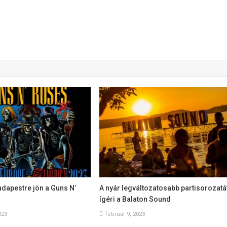
udapestre jön a Guns N’
A nyár legváltozatosabb partisorozatá
ígéri a Balaton Sound
023
február 9, 2023