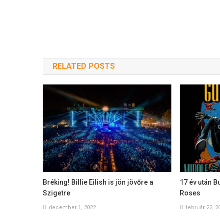
RELATED POSTS
Bréking! Billie Eilish is jön jövőre a
17 év után B
Szigetre
Roses
december 1, 2022
február 22, 2