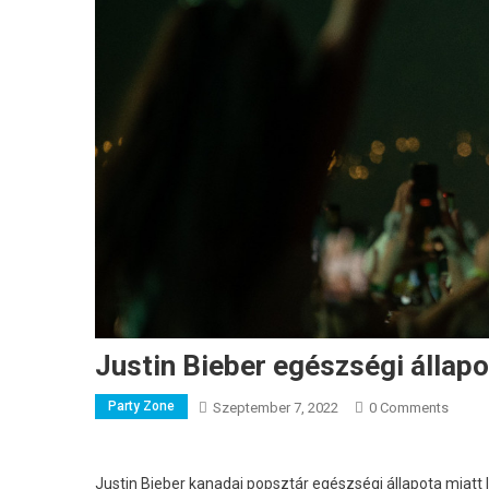
Justin Bieber egészségi állapo
Party Zone
Szeptember 7, 2022
0 Comments
Justin Bieber kanadai popsztár egészségi állapota miatt le