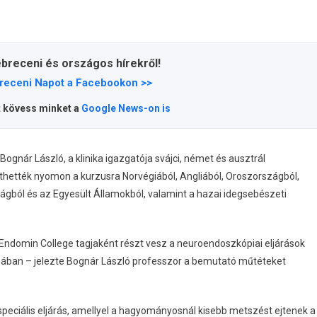
ebreceni és országos hírekről!
receni Napot a Facebookon >>
t kövess minket a
Google News-on is
gnár László, a klinika igazgatója svájci, német és ausztrál
vethették nyomon a kurzusra Norvégiából, Angliából, Oroszországból,
zágból és az Egyesült Államokból, valamint a hazai idegsebészeti
ndomin College tagjaként részt vesz a neuroendoszkópiai eljárások
tásában – jelezte Bognár László professzor a bemutató műtéteket
peciális eljárás, amellyel a hagyományosnál kisebb metszést ejtenek a