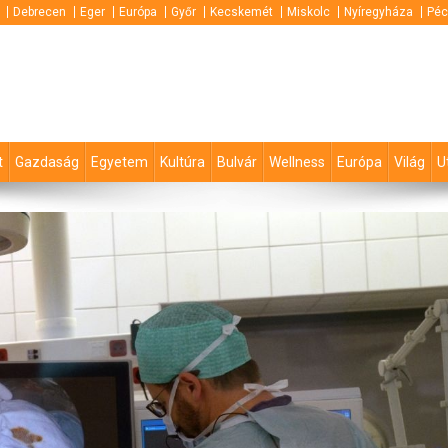
Debrecen
Eger
Európa
Győr
Kecskemét
Miskolc
Nyíregyháza
Péc
t
Gazdaság
Egyetem
Kultúra
Bulvár
Wellness
Európa
Világ
U