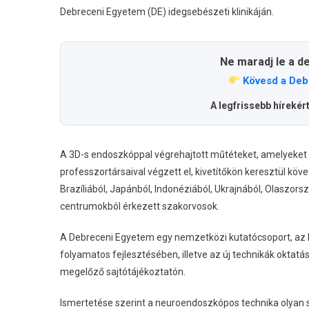
Debreceni Egyetem (DE) idegsebészeti klinikáján.
Ne maradj le a d
Kövesd a Deb
A legfrissebb hírekér
A 3D-s endoszkóppal végrehajtott műtéteket, amelyeket Bo
professzortársaival végzett el, kivetítőkön keresztül kö
Brazíliából, Japánból, Indonéziából, Ukrajnából, Olaszors
centrumokból érkezett szakorvosok.
A Debreceni Egyetem egy nemzetközi kutatócsoport, az E
folyamatos fejlesztésében, illetve az új technikák okta
megelőző sajtótájékoztatón.
Ismertetése szerint a neuroendoszkópos technika olyan s