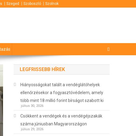
s
Szeged
Szoboszló
Szolnok
tazás
LEGFRISSEBB HÍREK
Hiányosságokat talált a vendéglátóhelyek
ellenőrzésekor a fogyasztóvédelem, amely
több mint 18 millió forint bírságot szabott ki
július 30, 2026
Csökkent a vendégek és a vendégéjszakák
száma júniusban Magyarországon
július 29, 2026