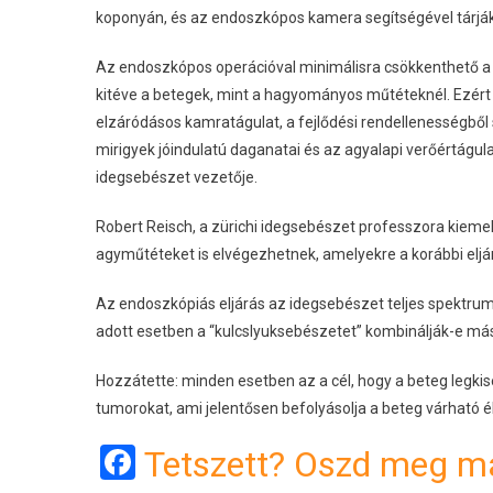
koponyán, és az endoszkópos kamera segítségével tárják f
Az endoszkópos operációval minimálisra csökkenthető 
kitéve a betegek, mint a hagyományos műtéteknél. Ezért
elzáródásos kamratágulat, a fejlődési rendellenességbő
mirigyek jóindulatú daganatai és az agyalapi verőértágul
idegsebészet vezetője.
Robert Reisch, a zürichi idegsebészet professzora kiemel
agyműtéteket is elvégezhetnek, amelyekre a korábbi eljá
Az endoszkópiás eljárás az idegsebészet teljes spektrum
adott esetben a “kulcslyuksebészetet” kombinálják-e má
Hozzátette: minden esetben az a cél, hogy a beteg legkis
tumorokat, ami jelentősen befolyásolja a beteg várható 
Facebook
Tetszett? Oszd meg má