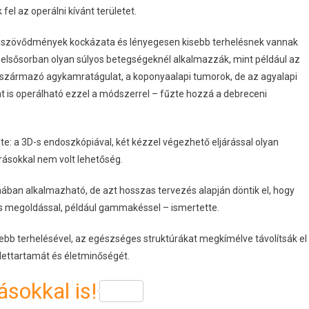
el az operálni kívánt területet.
a szövődmények kockázata és lényegesen kisebb terhelésnek vannak
 elsősorban olyan súlyos betegségeknél alkalmazzák, mint például az
l származó agykamratágulat, a koponyaalapi tumorok, de az agyalapi
at is operálható ezzel a módszerrel – fűzte hozzá a debreceni
te: a 3D-s endoszkópiával, két kézzel végezhető eljárással olyan
rásokkal nem volt lehetőség.
ában alkalmazható, de azt hosszas tervezés alapján döntik el, hogy
s megoldással, például gammakéssel – ismertette.
ebb terhelésével, az egészséges struktúrákat megkímélve távolítsák el
élettartamát és életminőségét.
sokkal is!