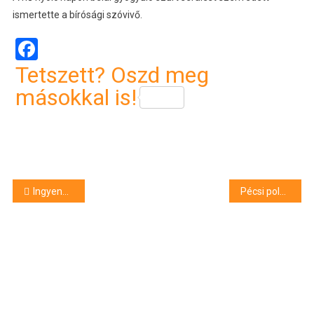
ismertette a bírósági szóvivő.
Facebook
Tetszett? Oszd meg
másokkal is!
Bejegyzés
Ingyenesen letölthető a budapesti Cerme kötete
Pécsi polgármester: a városnak a tervezettnél több fejlesztési forrásra van szüksége
navigáció