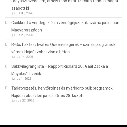
fogyasztóvédelem, amely több mint 18 millió forint bírságot
szabott ki
július 30, 2026
Csökkent a vendégek és a vendégéjszakák száma júniusban
Magyarországon
július 29, 2026
R-Go, folkfesztivál és Queen-slágerek – színes programok
várnak Hajdúszoboszlón a héten
július 14, 2026
Sakkvilágranglista – Rapport Richárd 20., Gaál Zsóka a
lányoknál tizedik
július 1, 2026
Tárlatvezetés, helytörténet és nyárindító buli: programok
Hajdúszoboszlón június 26. és 28. között
június 22, 2026