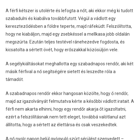
A férfi kétszer is utolérte és lefogta a nőt, aki ekkor még ki tudott
szabadulni és kiabálva továbbfutott. Végül a vádlott egy
kereszteződésben a földre teperte, majd ráfeküdt. Felszólította,
hogy ne kiabáljon, majd egy zsebkéssel a mellkasa jobb oldalán
megszúrta. Ezután teljes testével ránehezedve fogdosta, és
kicsatolta a sértett övét, hogy erőszakkal közösüljön vele.
A segélykiáltásokat meghallotta egy szabadnapos rendőr, aki két
másik férfival a nő segítségére sietett és leszedte róla a
támadót.
A szabadnapos rendőr ekkor hangosan közölte, hogy ő rendőr,
majd az igazolványát felmutatva kérte a későbbi vádlott iratait. A
férfi nem akarta elhinni, hogy egy rendőr akarja őt igazoltatni,
ezért a felszólításnak nem tett eleget, továbbá valótlanul azt
állította, hogy a sértett az élettársa és csak veszekedtek.
A nő nyolc napon belül gyógyuló szúrt sérülést szenvedett –