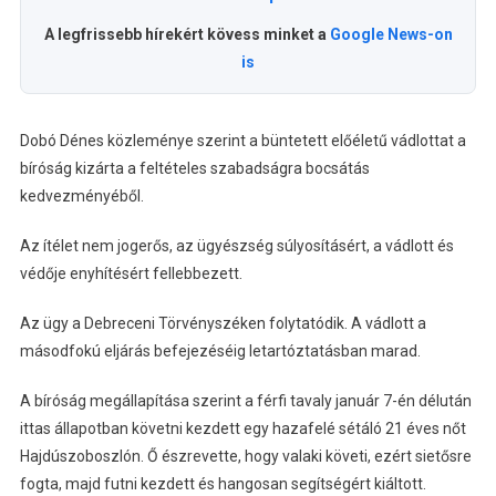
A legfrissebb hírekért kövess minket a
Google News-on
is
Dobó Dénes közleménye szerint a büntetett előéletű vádlottat a
bíróság kizárta a feltételes szabadságra bocsátás
kedvezményéből.
Az ítélet nem jogerős, az ügyészség súlyosításért, a vádlott és
védője enyhítésért fellebbezett.
Az ügy a Debreceni Törvényszéken folytatódik. A vádlott a
másodfokú eljárás befejezéséig letartóztatásban marad.
A bíróság megállapítása szerint a férfi tavaly január 7-én délután
ittas állapotban követni kezdett egy hazafelé sétáló 21 éves nőt
Hajdúszoboszlón. Ő észrevette, hogy valaki követi, ezért sietősre
fogta, majd futni kezdett és hangosan segítségért kiáltott.