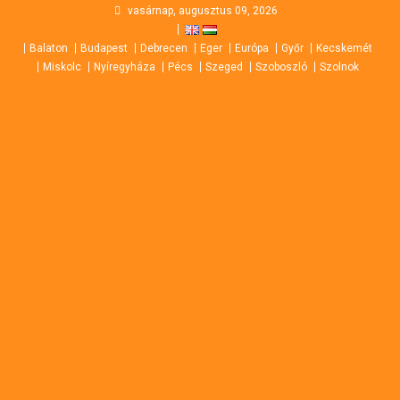
Skip
vasárnap, augusztus 09, 2026
to
Balaton
Budapest
Debrecen
Eger
Európa
Győr
Kecskemét
content
Miskolc
Nyíregyháza
Pécs
Szeged
Szoboszló
Szolnok