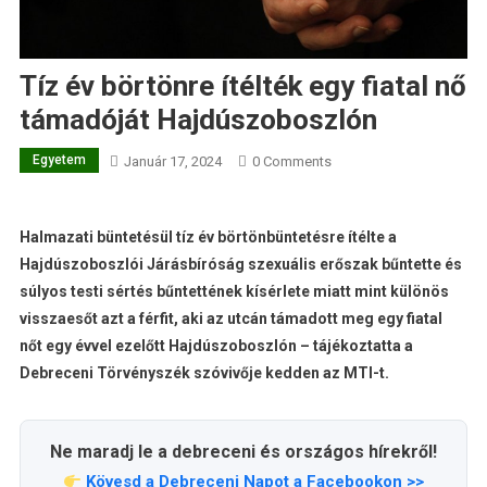
Tíz év börtönre ítélték egy fiatal nő
támadóját Hajdúszoboszlón
Egyetem
Január 17, 2024
0 Comments
Halmazati büntetésül tíz év börtönbüntetésre ítélte a
Hajdúszoboszlói Járásbíróság szexuális erőszak bűntette és
súlyos testi sértés bűntettének kísérlete miatt mint különös
visszaesőt azt a férfit, aki az utcán támadott meg egy fiatal
nőt egy évvel ezelőtt Hajdúszoboszlón – tájékoztatta a
Debreceni Törvényszék szóvivője kedden az MTI-t.
Ne maradj le a debreceni és országos hírekről!
Kövesd a Debreceni Napot a Facebookon >>