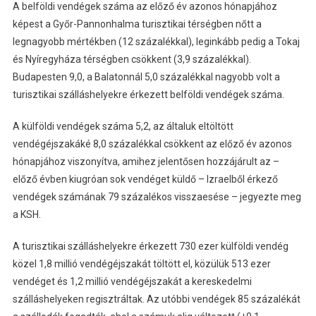
A belföldi vendégek száma az előző év azonos hónapjához
képest a Győr-Pannonhalma turisztikai térségben nőtt a
legnagyobb mértékben (12 százalékkal), leginkább pedig a Tokaj
és Nyíregyháza térségben csökkent (3,9 százalékkal).
Budapesten 9,0, a Balatonnál 5,0 százalékkal nagyobb volt a
turisztikai szálláshelyekre érkezett belföldi vendégek száma.
A külföldi vendégek száma 5,2, az általuk eltöltött
vendégéjszakáké 8,0 százalékkal csökkent az előző év azonos
hónapjához viszonyítva, amihez jelentősen hozzájárult az –
előző évben kiugróan sok vendéget küldő – Izraelből érkező
vendégek számának 79 százalékos visszaesése – jegyezte meg
a KSH.
A turisztikai szálláshelyekre érkezett 730 ezer külföldi vendég
közel 1,8 millió vendégéjszakát töltött el, közülük 513 ezer
vendéget és 1,2 millió vendégéjszakát a kereskedelmi
szálláshelyeken regisztráltak. Az utóbbi vendégek 85 százalékát