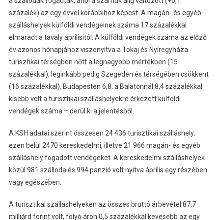
a szállodák fogadták, ahol a számuk alig változott (+0,1
százalék) az egy évvel korábbihoz képest. A magán- és egyéb
szálláshelyek külföldi vendégeinek száma 17 százalékkal
elmaradt a tavaly áprilisitól. A külföldi vendégek száma az előző
év azonos hónapjához viszonyítva a Tokaj és Nyíregyháza
turisztikai térségben nőtt a legnagyobb mértékben (15
százalékkal), leginkább pedig Szegeden és térségében csökkent
(16 százalékkal). Budapesten 6,8, a Balatonnál 8,4 százalékkal
kisebb volt a turisztikai szálláshelyekre érkezett külföldi
vendégek száma – derül ki a jelentésből.
A KSH adatai szerint összesen 24 436 turisztikai szálláshely,
ezen belül 2470 kereskedelmi, illetve 21 966 magán- és egyéb
szálláshely fogadott vendégeket. A kereskedelmi szálláshelyek
közül 981 szálloda és 994 panzió volt nyitva április egy részében
vagy egészében.
A turisztikai szálláshelyeken az összes bruttó árbevétel 87,7
milliárd forint volt, folyó áron 0,5 százalékkal kevesebb az egy