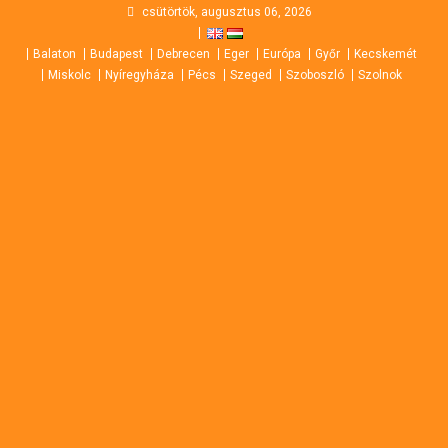
Skip
csütörtök, augusztus 06, 2026
to
Balaton
Budapest
Debrecen
Eger
Európa
Győr
Kecskemét
content
Miskolc
Nyíregyháza
Pécs
Szeged
Szoboszló
Szolnok