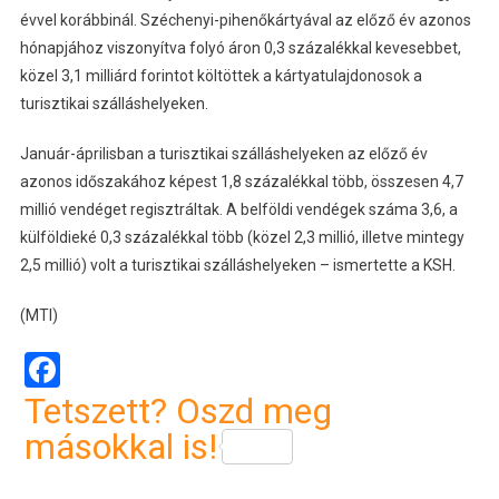
évvel korábbinál. Széchenyi-pihenőkártyával az előző év azonos
hónapjához viszonyítva folyó áron 0,3 százalékkal kevesebbet,
közel 3,1 milliárd forintot költöttek a kártyatulajdonosok a
turisztikai szálláshelyeken.
Január-áprilisban a turisztikai szálláshelyeken az előző év
azonos időszakához képest 1,8 százalékkal több, összesen 4,7
millió vendéget regisztráltak. A belföldi vendégek száma 3,6, a
külföldieké 0,3 százalékkal több (közel 2,3 millió, illetve mintegy
2,5 millió) volt a turisztikai szálláshelyeken – ismertette a KSH.
(MTI)
Facebook
Tetszett? Oszd meg
másokkal is!