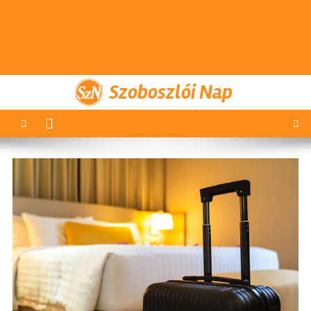
Szoboszlói Nap