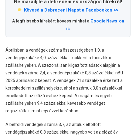
Ne maradj le a debreceni és országos hírekről!
Kövesd a Debreceni Napot a Facebookon >>
A legfrissebb hírekért kövess minket a
Google News-on
is
Áprilisban a vendégek száma összességében 1,0, a
vendégéjszakáké 4,0 százalékkal csökkent a turisztikai
szálláshelyeken. A szezonálisan kiigazított adatok alapján a
vendégek száma 2,4, a vendégéjszakáké 0,8 százalékkal nőtt
2025 áprilisához képest. A vendégek 71 százaléka érkezett a
kereskedelmi szálláshelyekre, ahol a számuk 3,0 százalékkal
emelkedett az előző évihez képest. A magán- és egyéb
szálláshelyeken 9,4 százalékkal kevesebb vendéget
regisztráltak, mint egy évvel korábban.
A belföldi vendégek száma 3,7, az általuk eltöltött
vendégéjszakáké 0,8 százalékkal nagyobb volt az előző év