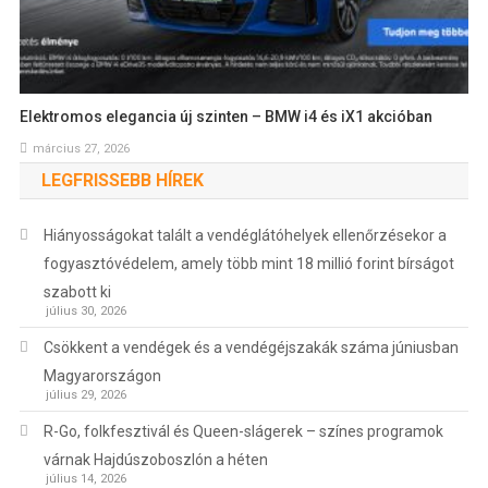
Elektromos elegancia új szinten – BMW i4 és iX1 akcióban
március 27, 2026
LEGFRISSEBB HÍREK
Hiányosságokat talált a vendéglátóhelyek ellenőrzésekor a
fogyasztóvédelem, amely több mint 18 millió forint bírságot
szabott ki
július 30, 2026
Csökkent a vendégek és a vendégéjszakák száma júniusban
Magyarországon
július 29, 2026
R-Go, folkfesztivál és Queen-slágerek – színes programok
várnak Hajdúszoboszlón a héten
július 14, 2026