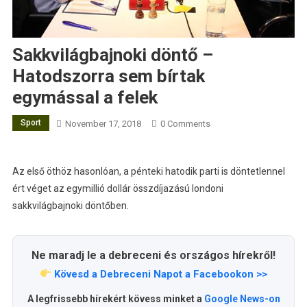
Sakkvilágbajnoki döntő –
Hatodszorra sem bírtak
egymással a felek
Sport
November 17, 2018
0 Comments
Az első öthöz hasonlóan, a pénteki hatodik parti is döntetlennel
ért véget az egymillió dollár összdíjazású londoni
sakkvilágbajnoki döntőben.
Ne maradj le a debreceni és országos hírekről!
Kövesd a Debreceni Napot a Facebookon >>
A legfrissebb hírekért kövess minket a
Google News-on