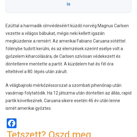
is
Ezúttal a harmadik címvédéséért küzdő norvég Magnus Carlsen
vezette a világos bábukat, mégis neki kellett igazán
megküzdenie a remiért. Az amerikai Fabiano Caruana sötéttel
fölénybe tudott kerülni, és az elemzések szerint esélye volt a
győzelem kiharcolására, de Carlsen szívósan védekezett és
döntetlenre mentette a partit. A küzdelem hat és fél óra
elteltével a 80. lépés után zárult.
A világbajnoki mérkőzéssorozat a szombati pihenőnap után
vasárnap folytatódik. Ha 12 játszma után döntetlen az állás, rapid
partik következnek. Caruana sikere esetén 46 év után lenne
ismét amerikai győztes.
Facebook
Tetszett? Oszd meg