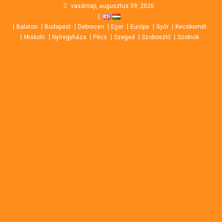
Skip
vasárnap, augusztus 09, 2026
to
Balaton
Budapest
Debrecen
Eger
Európa
Győr
Kecskemét
content
Miskolc
Nyíregyháza
Pécs
Szeged
Szoboszló
Szolnok