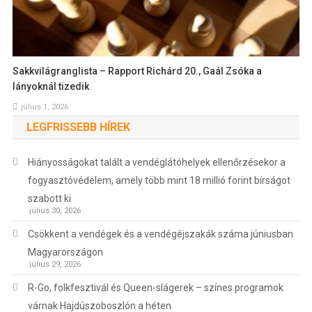
Sakkvilágranglista – Rapport Richárd 20., Gaál Zsóka a
lányoknál tizedik
július 1, 2026
LEGFRISSEBB HÍREK
Hiányosságokat talált a vendéglátóhelyek ellenőrzésekor a
fogyasztóvédelem, amely több mint 18 millió forint bírságot
szabott ki
július 30, 2026
Csökkent a vendégek és a vendégéjszakák száma júniusban
Magyarországon
július 29, 2026
R-Go, folkfesztivál és Queen-slágerek – színes programok
várnak Hajdúszoboszlón a héten