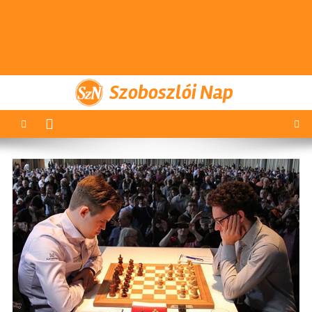
Szoboszlói Nap