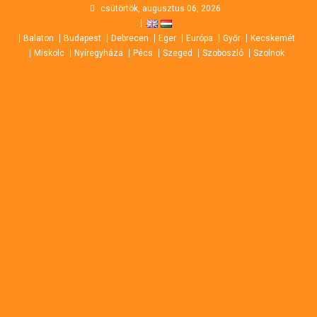
Skip
csütörtök, augusztus 06, 2026
to
Balaton
Budapest
Debrecen
Eger
Európa
Győr
Kecskemét
content
Miskolc
Nyíregyháza
Pécs
Szeged
Szoboszló
Szolnok