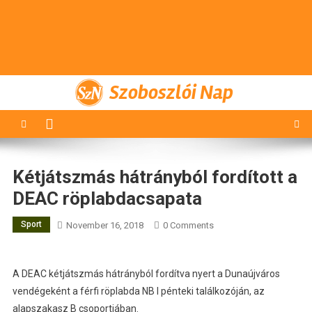
Szoboszlói Nap
Kétjátszmás hátrányból fordított a
DEAC röplabdacsapata
Sport
November 16, 2018
0 Comments
A DEAC kétjátszmás hátrányból fordítva nyert a Dunaújváros
vendégeként a férfi röplabda NB I pénteki találkozóján, az
alapszakasz B csoportjában.