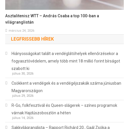
Asztalitenisz WTT – András Csaba a top 100-ban a
világranglistán
március 24, 2026
LEGFRISSEBB HÍREK
Hiányosságokat talált a vendéglátóhelyek ellenőrzésekor a
fogyasztóvédelem, amely több mint 18 millió forint bírságot
szabott ki
július 30, 2026
Csökkent a vendégek és a vendégéjszakák száma júniusban
Magyarországon
július 29, 2026
R-Go, folkfesztivál és Queen-slágerek – színes programok
várnak Hajdúszoboszlón a héten
július 14, 2026
Sakkvilágranglista – Rapport Richárd 20., Gaál Zsóka a