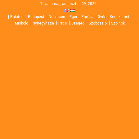
Skip
vasárnap, augusztus 09, 2026
to
Balaton
Budapest
Debrecen
Eger
Európa
Győr
Kecskemét
content
Miskolc
Nyíregyháza
Pécs
Szeged
Szoboszló
Szolnok