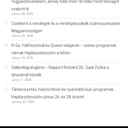
fogyasztóvédelem, amely több mint 18 millió forint bírságot
szabott ki
július 30, 2026
Csökkent a vendégek és a vendégéjszakák száma júniusban
Magyarországon
július 29, 2026
R-Go, folkfesztivál és Queen-slágerek – színes programok
várnak Hajdúszoboszlón a héten
július 14, 2026
Sakkvilágranglista – Rapport Richárd 20., Gaál Zsóka a
lányoknál tizedik
július 1, 2026
Tárlatvezetés, helytörténet és nyárindító buli: programok
Hajdúszoboszlón június 26. és 28. között
június 22, 2026