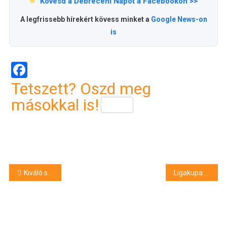
Kövesd a Debreceni Napot a Facebookon >>
A legfrissebb hírekért kövess minket a
Google News-on
is
Facebook
Tetszett? Oszd meg
másokkal is!
Bejegyzés
Kiváló sportolóink elismerése
Ligakupa: már a Békéscsaba is túl nagy falat volt a Lokinak
navigáció