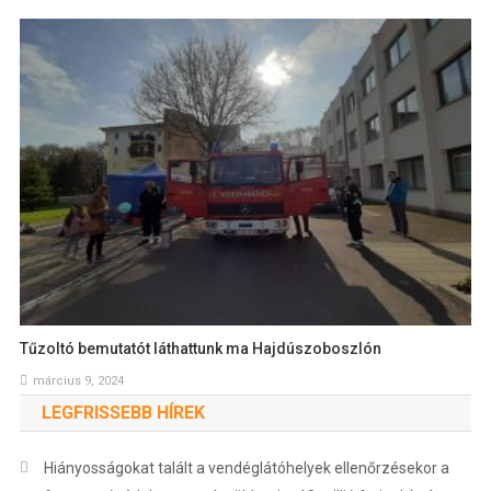
Tűzoltó bemutatót láthattunk ma Hajdúszoboszlón
március 9, 2024
LEGFRISSEBB HÍREK
Hiányosságokat talált a vendéglátóhelyek ellenőrzésekor a