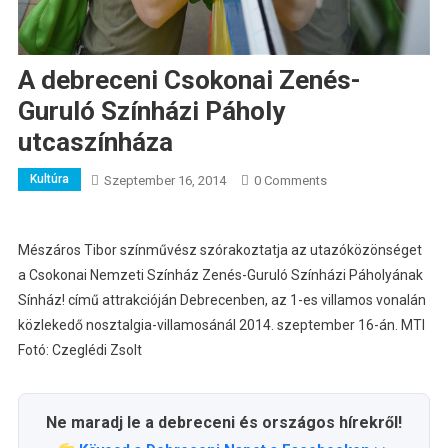
A debreceni Csokonai Zenés-
Guruló Színházi Páholy
utcaszínháza
Kultúra
Szeptember 16, 2014
0 Comments
Mészáros Tibor színművész szórakoztatja az utazóközönséget
a Csokonai Nemzeti Színház Zenés-Guruló Színházi Páholyának
Sínház! című attrakcióján Debrecenben, az 1-es villamos vonalán
közlekedő nosztalgia-villamosánál 2014. szeptember 16-án. MTI
Fotó: Czeglédi Zsolt
Ne maradj le a debreceni és országos hírekről!