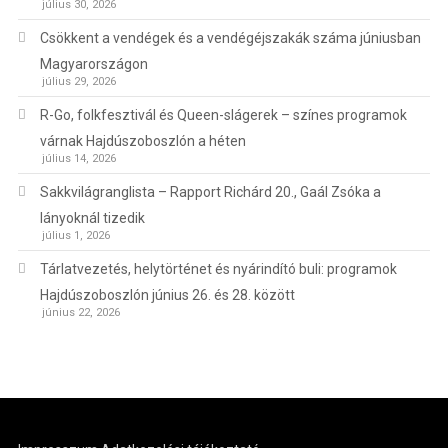
július 30, 2026
Csökkent a vendégek és a vendégéjszakák száma júniusban
Magyarországon
július 29, 2026
R-Go, folkfesztivál és Queen-slágerek – színes programok
várnak Hajdúszoboszlón a héten
július 14, 2026
Sakkvilágranglista – Rapport Richárd 20., Gaál Zsóka a
lányoknál tizedik
július 1, 2026
Tárlatvezetés, helytörténet és nyárindító buli: programok
Hajdúszoboszlón június 26. és 28. között
június 22, 2026