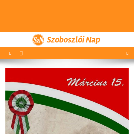
Szoboszlói Nap