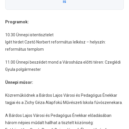
is
Programok:
10.30 Ünnepi istentisztelet
Igét hirdet Czető Norbert református lelkész – helyszín:
református templom
11.00 Ünnepi beszédet mond a Városháza előtti téren: Czeglédi
Gyula polgármester
Ünnepi műsor:
Közreműködnek a Bárdos Lajos Városi és Pedagógus Énekkar
tagjai és a Zichy Géza Alapfokú Művészeti Iskola fúvószenekara.
A Bárdos Lajos Városi és Pedagógus Énekkar előadásában
három népies műdalt hallhat a tisztelt közönség: