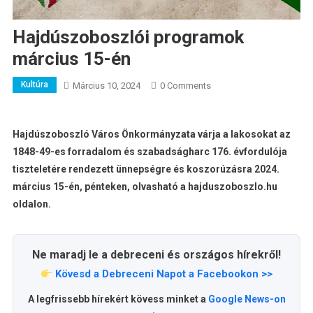
Hajdúszoboszlói programok
március 15-én
Kultúra
Március 10, 2024
0 Comments
Hajdúszoboszló Város Önkormányzata várja a lakosokat az
1848-49-es forradalom és szabadságharc 176. évfordulója
tiszteletére rendezett ünnepségre és koszorúzásra 2024.
március 15-én, pénteken, olvasható a hajduszoboszlo.hu
oldalon.
Ne maradj le a debreceni és országos hírekről!
Kövesd a Debreceni Napot a Facebookon >>
A legfrissebb hírekért kövess minket a
Google News-on