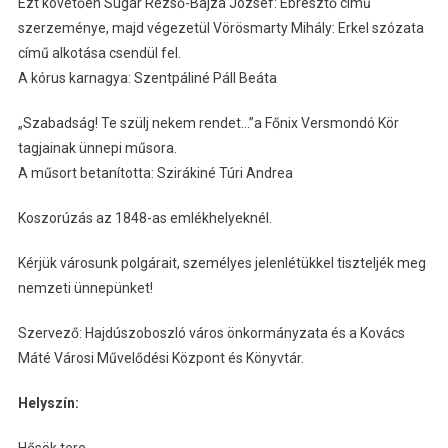
Ezt követően Sugár Rezső-Bajza József: Ébresztő című
szerzeménye, majd végezetül Vörösmarty Mihály: Erkel szózata
című alkotása csendül fel.
A kórus karnagya: Szentpáliné Páll Beáta
„Szabadság! Te szülj nekem rendet…”a Főnix Versmondó Kör
tagjainak ünnepi műsora.
A műsort betanította: Szirákiné Túri Andrea
Koszorúzás az 1848-as emlékhelyeknél.
Kérjük városunk polgárait, személyes jelenlétükkel tiszteljék meg
nemzeti ünnepünket!
Szervező: Hajdúszoboszló város önkormányzata és a Kovács
Máté Városi Művelődési Központ és Könyvtár.
Helyszín: