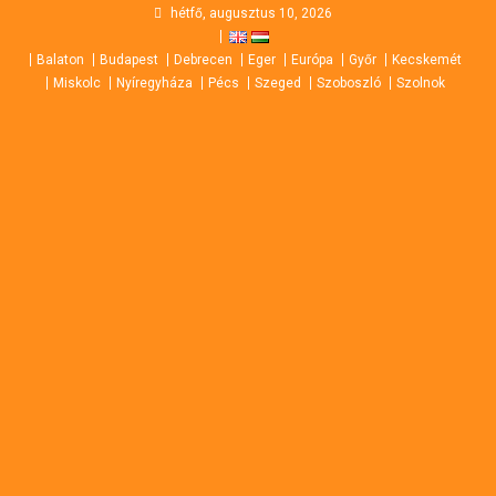
Skip
hétfő, augusztus 10, 2026
to
Balaton
Budapest
Debrecen
Eger
Európa
Győr
Kecskemét
content
Miskolc
Nyíregyháza
Pécs
Szeged
Szoboszló
Szolnok