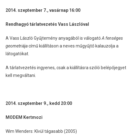
2014. szeptember 7., vasárnap 16:00
Rendhagyó tárlatvezetés Vass Lászlóval
A Vass László Gyűjtemény anyagából is válogató
A fenséges
geometriája
című kiállításon a neves műgyűjtő kalauzolja a
látogatókat.
A tárlatvezetés ingyenes, csak a kiállításra szóló belépőjegyet
kell megváltani.
2014. szeptember 9., kedd 20:00
MODEM Kertmozi
Wim Wenders: Kívül tágasabb (2005)