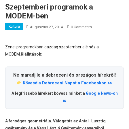
Szeptemberi programok a
MODEM-ben
Kultúra
Augusztus 27, 2014
0 Comments
Zenei programokban gazdag szeptember elé néz a
MODEM.
Kiállítások:
Ne maradj le a debreceni és országos hírekről!
Kövesd a Debreceni Napot a Facebookon >>
A legfrissebb hírekért kövess minket a
Google News-on
is
A fenséges geometriája. Válogatás az Antal–Lusztig-
gyűjtemény és a Vass László Gyűjtemény anyagából