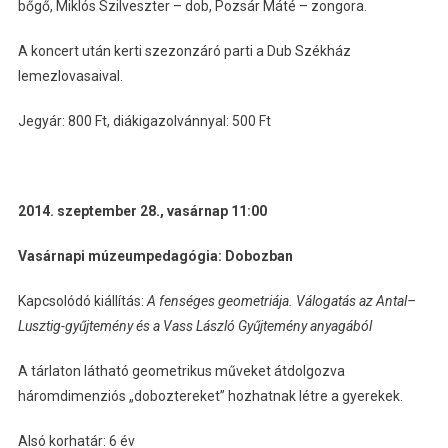
bőgő, Miklós Szilveszter – dob, Pozsár Máté – zongora.
A koncert után kerti szezonzáró parti a Dub Székház
lemezlovasaival.
Jegyár: 800 Ft, diákigazolvánnyal: 500 Ft
2014. szeptember 28., vasárnap 11:00
Vasárnapi múzeumpedagógia: Dobozban
Kapcsolódó kiállítás:
A fenséges geometriája. Válogatás az Antal–
Lusztig-gyűjtemény és a Vass László Gyűjtemény anyagából
A tárlaton látható geometrikus műveket átdolgozva
háromdimenziós „doboztereket” hozhatnak létre a gyerekek.
Alsó korhatár: 6 év