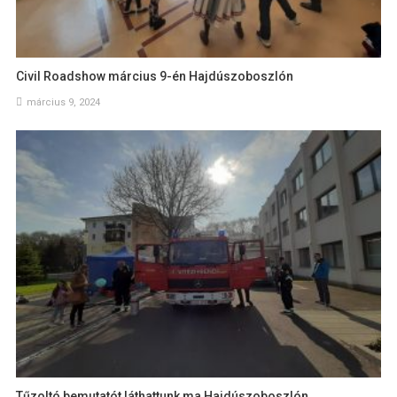
Civil Roadshow március 9-én Hajdúszoboszlón
március 9, 2024
Tűzoltó bemutatót láthattunk ma Hajdúszoboszlón