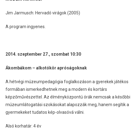
Jim Jarmusch: Hervadó virágok (2005)
A program ingyenes.
2014. szeptember 27., szombat 10:30
Ákombákom – alkotókör apróságoknak
A hétvégi múzeumpedagógia foglalkozáson a gyerekek játékos
formában ismerkedhetnek meg a modern és kortárs
képzőművészettel. Az élményközpontú órák nemcsak a későbbi
múzeumlátogatási szokásokat alapozzák meg, hanem segítik a
gyermekeket tudatos kép-olvasóvá válni.
Alsó korhatár: 4 év