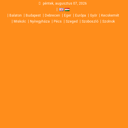
Skip
péntek, augusztus 07, 2026
to
Balaton
Budapest
Debrecen
Eger
Európa
Győr
Kecskemét
content
Miskolc
Nyíregyháza
Pécs
Szeged
Szoboszló
Szolnok