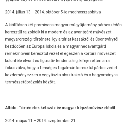
2014. július 13.– 2014. október 5-ig meghosszabbítva
A kiállításon két prominens magyar műgyűjtemény párbeszédén
keresztül rajzolódik ki a modern és az avantgárd művészet
magyarországi története. Így a tárlat Kassáktól és Csontvárytól
kezdődően az Európai Iskola és a magyar neoavantgárd
remekművein keresztül vezet el egészen a kortárs művészet
különféle elvont és figuratív tendenciáiig, kifejezetten arra
fókuszálva, hogy a fenséges fogalmán keresztül párbeszédet
kezdeményezzen a vegytiszta absztrakció és a hagyományos
természetábrázolás között.
Alföld. Történetek kétszáz év magyar képzőművészetéből
2014. május 11.– 2014. szeptember 21.