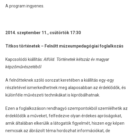
A program ingyenes.
2014. szeptember 11., csütörtök 17:30
Titkos történetek – Felnőtt múzeumpedagógiai foglalkozás
Kapcsolódó kiállítás:
Alföld. Történetek kétszáz év magyar
képzőművészetéből
A felnőtteknek szóló sorozat keretében a kiállítás egy-egy
részletével ismerkedhetnek meg alaposabban az érdeklődők, és
különféle művészeti technikákat is kipróbálhatnak.
Ezen a foglalkozáson rendhagyó szempontokból szemlélhetik az
érdeklődők a műveket, felfedezve olyan érdekes apróságokat,
amik általában elkerülik a látogatók figyelmét, hiszen egy képen
nemcsak az ábrázolt téma hordozhat információkat, de