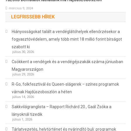
március 9, 2024
LEGFRISSEBB HÍREK
Hiányosságokat talált a vendéglátóhelyek ellenőrzésekor a
fogyasztóvédelem, amely több mint 18 millió forint bírságot
szabott ki
július 30, 2026
Csökkent a vendégek és a vendégéjszakák száma júniusban
Magyarországon
július 29, 2026
R-Go, folkfesztivál és Queen-slágerek – színes programok
várnak Hajdúszoboszlón a héten
július 14, 2026
Sakkvilágranglista – Rapport Richárd 20., Gaál Zsóka a
lányoknál tizedik
július 1, 2026
Tárlatvezetés, helytörténet és nyárindító buli: programok