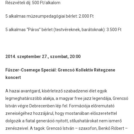
Részvételi díj: 500 Ft/alkalom
5 alkalmas múzeumpedagógiai bérlet: 2.000 Ft
5 alkalmas “Páros” bérlet (testvéreknek, barátoknak): 3.500 Ft
2014. szeptember 27., szombat, 20:00
Fűszer-Csemege Speciál: Grencsó Kollektív Rétegzene
koncert
A hazai avantgard, kísérletező szabadzenei élet egyik
legmeghatározóbb alakja, a magyar free jazz legendája, Grencsó
István végre Debrecenben lép fel. Formációja előremutató
zeneiségéhez hozzájárul, hogy mostanában előszeretettel
dolgozik a fiatal generáció nyitott, stílushatárokat nem ismerő
zenészeivel. A tagok: Grencsó István – szaxofon, Benkő Róbert –