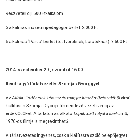
Részvételi díj: 500 Ft/alkalom
5 alkalmas múzeumpedagógiai bérlet: 2.000 Ft
5 alkalmas “Páros” bérlet (testvéreknek, barátoknak): 3.500 Ft
2014. szeptember 20., szombat 16:00
Rendhagyó tárlatvezetés Szomjas Györggyel
Az
Alföld .Történetek kétszáz év magyar képzőművészetéből
című
kiállításon Szomjas György filmrendező vezeti végig az
érdeklődőket. A tárlaton az alkotó
Talpuk alatt fütyül a szél
című,
1976-os filmje is megtekinthető.
A tárlatvezetés ingyenes, csak a kiállításra szóló belépőjegyet