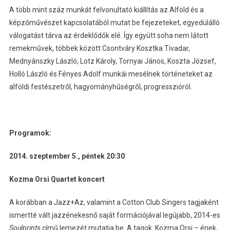
A több mint száz munkát felvonultató kiállítás az Alföld és a
képzőművészet kapcsolatából mutat be fejezeteket, egyedülálló
válogatást tárva az érdeklődők elé. Így együtt soha nem látott
remekművek, többek között Csontváry Kosztka Tivadar,
Mednyánszky László, Lotz Károly, Tornyai János, Koszta József,
Holló László és Fényes Adolf munkái mesélnek történeteket az
alföldi festészetről, hagyományhűségről, progresszióról.
Programok:
2014. szeptember 5., péntek 20:30
Kozma Orsi Quartet koncert
A korábban a Jazz+Az, valamint a Cotton Club Singers tagjaként
ismertté vált jazzénekesnő saját formációjával legújabb, 2014-es
Soulprints
című lemezét mutatja be. A tagok: Kozma Orsi – ének,