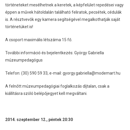
történeteket mesélhetnek a keretek, a képfelület repedései vagy
éppen a művek hátoldalán található feliratok, pecsétek, cédulák
is. A résztvevők egy kamera segítségével megalkothatják saját
történetüket is!
A csoport maximális létszáma 15 fő.
További információ és bejelentkezés: György Gabriella
múzeumpedagógus
Telefon: (30) 590 59 33, e-mail: gyorgy.gabriella@modemart.hu
A felnőtt múzeumpedagógiai foglalkozás díjtalan, csak a
kiállításra szóló belépőjegyet kell megváltani.
2014. szeptember 12., péntek 20:30