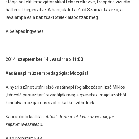
stábja bakelit lemezjátszókkal felszerelkezve, frappáns vizuális
háttérrel kiegészítve. A hangulatot a Zöld Szamár kávézó, a
lávalámpa és a babzsákfotelek alapozzák meg.
A belépés ingyenes.
2014. szeptember 14., vasárnap 11:00
Vasárnapi múzeumpedagógia: Mozgás!
A nyári szünet utáni első vasárnapi foglalkozáson Izsó Miklós
„táncoló parasztjait” vizsgálják meg a gyerekek, majd azokból
kiindulva mozgalmas szobrokat készíthetnek.
Kapcsolódó kiállítás:
Alföld. Történetek kétszáz év magyar
képzőművészetéből
Alsó korhatár: 6 év