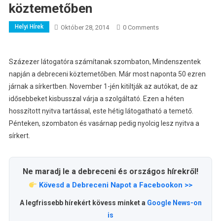
köztemetőben
Helyi Hírek
Október 28, 2014
0 Comments
Százezer látogatóra számítanak szombaton, Mindenszentek
napján a debreceni köztemetőben. Már most naponta 50 ezren
járnak a sírkertben.
November 1-jén kitiltják az autókat, de az
idősebbeket kisbusszal várja a szolgáltató. Ezen a héten
hosszított nyitva tartással, este hétig látogatható a temető.
Pénteken, szombaton és vasárnap pedig nyolcig lesz nyitva a
sírkert.
Ne maradj le a debreceni és országos hírekről!
Kövesd a Debreceni Napot a Facebookon >>
A legfrissebb hírekért kövess minket a
Google News-on
is