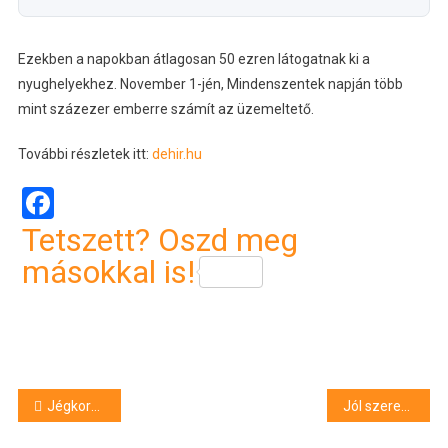
Ezekben a napokban átlagosan 50 ezren látogatnak ki a
nyughelyekhez. November 1-jén, Mindenszentek napján több
mint százezer emberre számít az üzemeltető.
További részletek itt:
dehir.hu
Facebook
Tetszett? Oszd meg
másokkal is!
Bejegyzés
Jégkorongliga – Vereség Érsekújváron
Jól szerepeltek a világbajnokságon a magyar szaunamesterek
navigáció