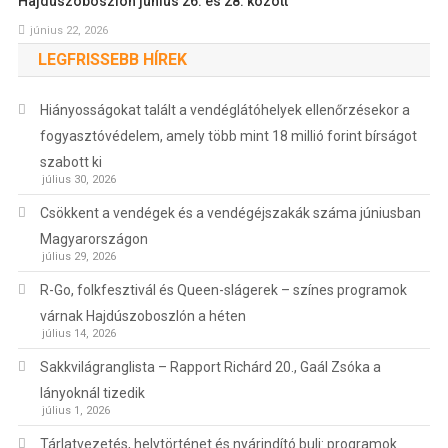
Hajdúszoboszlón június 26. és 28. között
június 22, 2026
LEGFRISSEBB HÍREK
Hiányosságokat talált a vendéglátóhelyek ellenőrzésekor a
fogyasztóvédelem, amely több mint 18 millió forint bírságot
szabott ki
július 30, 2026
Csökkent a vendégek és a vendégéjszakák száma júniusban
Magyarországon
július 29, 2026
R-Go, folkfesztivál és Queen-slágerek – színes programok
várnak Hajdúszoboszlón a héten
július 14, 2026
Sakkvilágranglista – Rapport Richárd 20., Gaál Zsóka a
lányoknál tizedik
július 1, 2026
Tárlatvezetés, helytörténet és nyárindító buli: programok