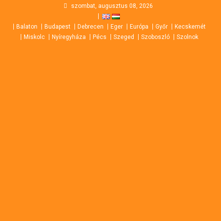
Skip
szombat, augusztus 08, 2026
to
Balaton
Budapest
Debrecen
Eger
Európa
Győr
Kecskemét
content
Miskolc
Nyíregyháza
Pécs
Szeged
Szoboszló
Szolnok