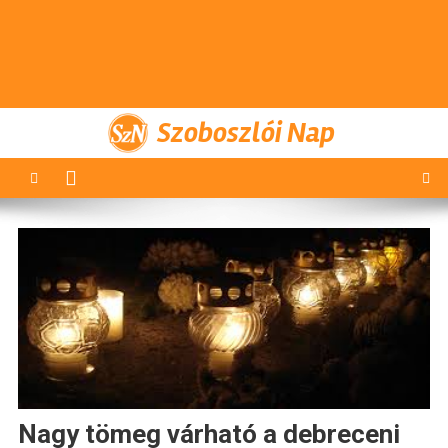
Szoboszlói Nap
Nagy tömeg várható a debreceni