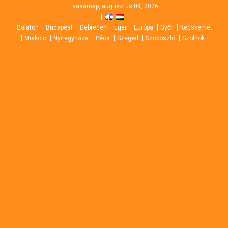
Skip
vasárnap, augusztus 09, 2026
to
Balaton
Budapest
Debrecen
Eger
Európa
Győr
Kecskemét
content
Miskolc
Nyíregyháza
Pécs
Szeged
Szoboszló
Szolnok