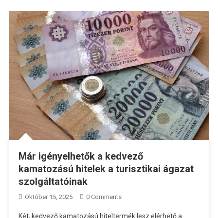
Már igényelhetők a kedvező
kamatozású hitelek a turisztikai ágazat
szolgáltatóinak
Október 15, 2025
0 Comments
Két, kedvező kamatozású hiteltermék lesz elérhető a