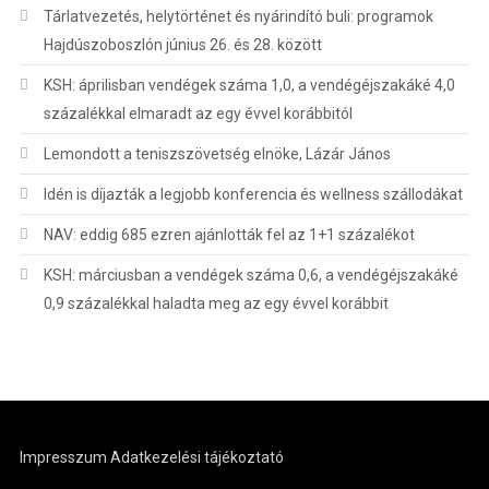
Tárlatvezetés, helytörténet és nyárindító buli: programok
Hajdúszoboszlón június 26. és 28. között
KSH: áprilisban vendégek száma 1,0, a vendégéjszakáké 4,0
százalékkal elmaradt az egy évvel korábbitól
Lemondott a teniszszövetség elnöke, Lázár János
Idén is díjazták a legjobb konferencia és wellness szállodákat
NAV: eddig 685 ezren ajánlották fel az 1+1 százalékot
KSH: márciusban a vendégek száma 0,6, a vendégéjszakáké
0,9 százalékkal haladta meg az egy évvel korábbit
Impresszum
Adatkezelési tájékoztató