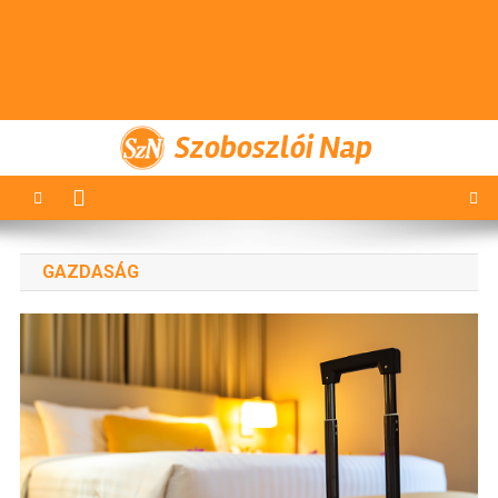
Szoboszlói Nap
GAZDASÁG