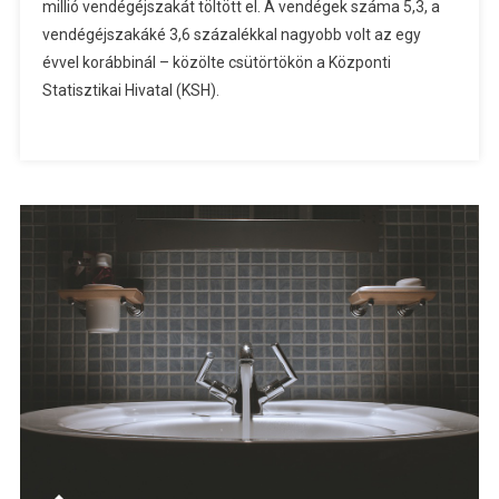
millió vendégéjszakát töltött el. A vendégek száma 5,3, a
vendégéjszakáké 3,6 százalékkal nagyobb volt az egy
évvel korábbinál – közölte csütörtökön a Központi
Statisztikai Hivatal (KSH).