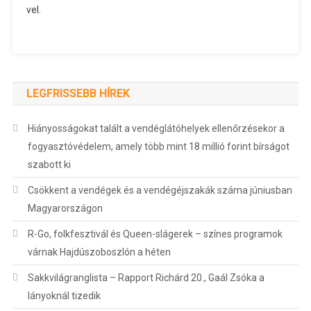
vel.
LEGFRISSEBB HÍREK
Hiányosságokat talált a vendéglátóhelyek ellenőrzésekor a
fogyasztóvédelem, amely több mint 18 millió forint bírságot
szabott ki
Csökkent a vendégek és a vendégéjszakák száma júniusban
Magyarországon
R-Go, folkfesztivál és Queen-slágerek – színes programok
várnak Hajdúszoboszlón a héten
Sakkvilágranglista – Rapport Richárd 20., Gaál Zsóka a
lányoknál tizedik