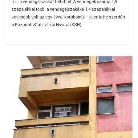
millió vendégéjszakát töltött el. A vendégek száma 1,9
százalékkal több, a vendégéjszakáké 1,4 százalékkal
kevesebb volt az egy évvel korábbinál – jelentette szerdán
a Központi Statisztikai Hivatal (KSH).