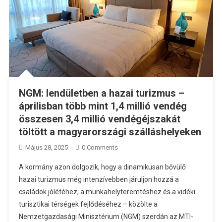
NGM: lendületben a hazai turizmus –
áprilisban több mint 1,4 millió vendég
összesen 3,4 millió vendégéjszakát
töltött a magyarországi szálláshelyeken
Május 28, 2025
0 Comments
A kormány azon dolgozik, hogy a dinamikusan bővülő
hazai turizmus még intenzívebben járuljon hozzá a
családok jólétéhez, a munkahelyteremtéshez és a vidéki
turisztikai térségek fejlődéséhez – közölte a
Nemzetgazdasági Minisztérium (NGM) szerdán az MTI-