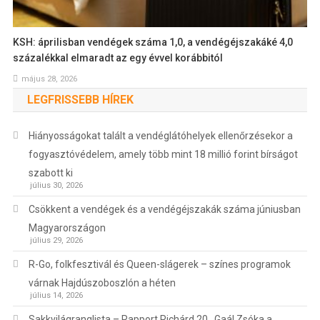
KSH: áprilisban vendégek száma 1,0, a vendégéjszakáké 4,0
százalékkal elmaradt az egy évvel korábbitól
május 28, 2026
LEGFRISSEBB HÍREK
Hiányosságokat talált a vendéglátóhelyek ellenőrzésekor a
fogyasztóvédelem, amely több mint 18 millió forint bírságot
szabott ki
július 30, 2026
Csökkent a vendégek és a vendégéjszakák száma júniusban
Magyarországon
július 29, 2026
R-Go, folkfesztivál és Queen-slágerek – színes programok
várnak Hajdúszoboszlón a héten
július 14, 2026
Sakkvilágranglista – Rapport Richárd 20., Gaál Zsóka a