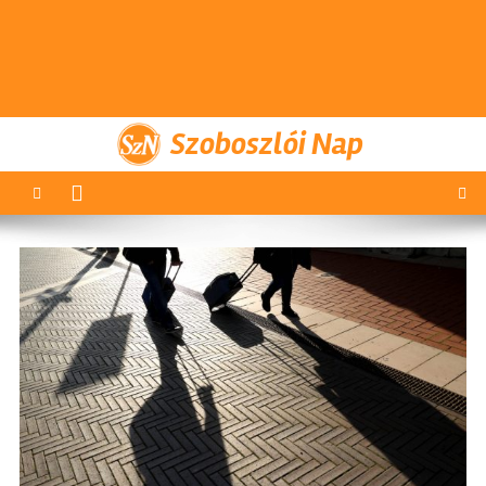
Szoboszlói Nap