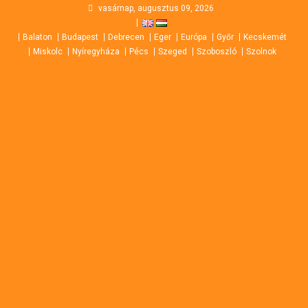
Skip
vasárnap, augusztus 09, 2026
to
Balaton
Budapest
Debrecen
Eger
Európa
Győr
Kecskemét
content
Miskolc
Nyíregyháza
Pécs
Szeged
Szoboszló
Szolnok