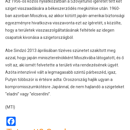
Az 1956-os közös nyilatkozatban a Szovjetunió ígéretet tett két
sziget visszaadására a békeszerződés megkötése után. 1960-
ban azonban Moszkva, az akkor kötött japán-amerikai biztonsági
egyezményre hivatkozva visszavonta ezt az ígéretét, s közölte,
hogy a területek visszaszolgáltatásának feltétele az idegen
csapatok kivonása a szigetországból.
Abe Sindzó 2013 áprilisában tízéves szünetet szakított meg
azzal, hogy japán miniszterelnökként Moszkvába látogatott, és ő
volt az, aki ismét felvetette a területi vita rendezésének ügyét.
Azóta intenzívvé vált a legmagasabb szintű párbeszéd, igaz,
Putyin többször is értésre adta: Oroszország hajlik ugyan a
kompromisszumkötésre Japánnal, de nem hajlandó a szigeteket
“eladni” vagy “elcserélni”.
(MTI)
Facebook