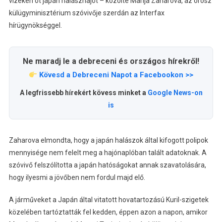
vizeken öt japán halászhajót – közölte Marija Zaharova, az orosz
külügyminisztérium szóvivője szerdán az Interfax
hírügynökséggel.
Ne maradj le a debreceni és országos hírekről!
Kövesd a Debreceni Napot a Facebookon >>
A legfrissebb hírekért kövess minket a
Google News-on
is
Zaharova elmondta, hogy a japán halászok által kifogott polipok
mennyisége nem felelt meg a hajónaplóban talált adatoknak. A
szóvivő felszólította a japán hatóságokat annak szavatolására,
hogy ilyesmi a jövőben nem fordul majd elő.
A járműveket a Japán által vitatott hovatartozású Kuril-szigetek
közelében tartóztatták fel kedden, éppen azon a napon, amikor