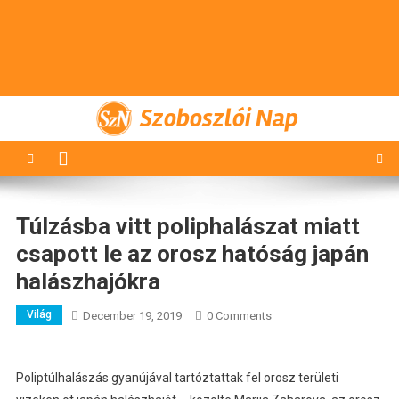
Szoboszlói Nap
Túlzásba vitt poliphalászat miatt
csapott le az orosz hatóság japán
halászhajókra
Világ
December 19, 2019
0 Comments
Poliptúlhalászás gyanújával tartóztattak fel orosz területi