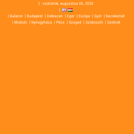
Skip
csütörtök, augusztus 06, 2026
to
Balaton
Budapest
Debrecen
Eger
Európa
Győr
Kecskemét
content
Miskolc
Nyíregyháza
Pécs
Szeged
Szoboszló
Szolnok