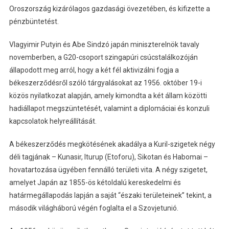
Oroszország kizárólagos gazdasági övezetében, és kifizette a
pénzbüntetést.
Vlagyimir Putyin és Abe Sindzó japán miniszterelnök tavaly
novemberben, a G20-csoport szingapúri csúcstalálkozóján
állapodott meg arról, hogy a két fél aktivizálni fogja a
békeszerződésről szóló tárgyalásokat az 1956. október 19-i
közös nyilatkozat alapján, amely kimondta a két állam közötti
hadiállapot megszüntetését, valamint a diplomáciai és konzuli
kapcsolatok helyreállítását.
A békeszerződés megkötésének akadálya a Kuril-szigetek négy
déli tagjának – Kunasir, Iturup (Etoforu), Sikotan és Habomai –
hovatartozása ügyében fennálló területi vita. A négy szigetet,
amelyet Japán az 1855-ös kétoldalú kereskedelmi és
határmegállapodás lapján a saját “északi területeinek” tekint, a
második világháború végén foglalta el a Szovjetunió.