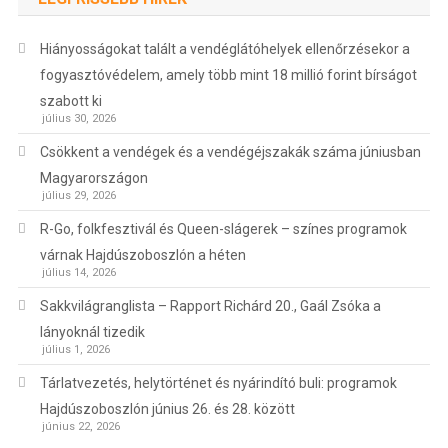
Hiányosságokat talált a vendéglátóhelyek ellenőrzésekor a
fogyasztóvédelem, amely több mint 18 millió forint bírságot
szabott ki
július 30, 2026
Csökkent a vendégek és a vendégéjszakák száma júniusban
Magyarországon
július 29, 2026
R-Go, folkfesztivál és Queen-slágerek – színes programok
várnak Hajdúszoboszlón a héten
július 14, 2026
Sakkvilágranglista – Rapport Richárd 20., Gaál Zsóka a
lányoknál tizedik
július 1, 2026
Tárlatvezetés, helytörténet és nyárindító buli: programok
Hajdúszoboszlón június 26. és 28. között
június 22, 2026