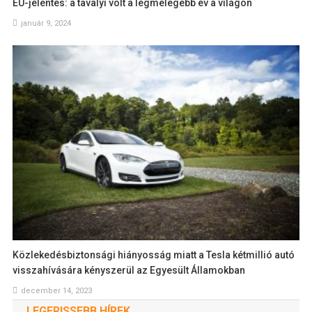
EU-jelentés: a tavalyi volt a legmelegebb év a világon
január 9, 2024
Közlekedésbiztonsági hiányosság miatt a Tesla kétmillió autó
visszahívására kényszerül az Egyesült Államokban
december 14, 2023
LEGFRISSEBB HÍREK