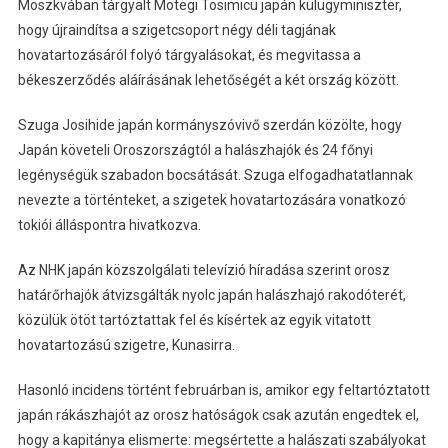
Moszkvában tárgyalt Motegi Tosimicu japán külügyminiszter,
hogy újraindítsa a szigetcsoport négy déli tagjának
hovatartozásáról folyó tárgyalásokat, és megvitassa a
békeszerződés aláírásának lehetőségét a két ország között.
Szuga Josihide japán kormányszóvivő szerdán közölte, hogy
Japán követeli Oroszországtól a halászhajók és 24 főnyi
legénységük szabadon bocsátását. Szuga elfogadhatatlannak
nevezte a történteket, a szigetek hovatartozására vonatkozó
tokiói álláspontra hivatkozva.
Az NHK japán közszolgálati televízió híradása szerint orosz
határőrhajók átvizsgálták nyolc japán halászhajó rakodóterét,
közülük ötöt tartóztattak fel és kísértek az egyik vitatott
hovatartozású szigetre, Kunasirra.
Hasonló incidens történt februárban is, amikor egy feltartóztatott
japán rákászhajót az orosz hatóságok csak azután engedtek el,
hogy a kapitánya elismerte: megsértette a halászati szabályokat