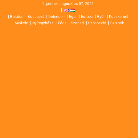
Skip
péntek, augusztus 07, 2026
to
Balaton
Budapest
Debrecen
Eger
Európa
Győr
Kecskemét
content
Miskolc
Nyíregyháza
Pécs
Szeged
Szoboszló
Szolnok