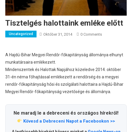
Tisztelgés halottaink emléke előtt
Uncategorized
Október 31, 2014
0 Comments
A Hajdú-Bihar Megyei Rendőr-főkapitányság állománya elhunyt
munkatársaira emlékezett.
Mindenszentek és Halottak Napjához közeledve 2014. október
31-én néma főhajtással emlékezett a rendőrség és a megyei
rendőr-főkapitányság hősi és szolgálati halottaira a Hajdú-Bihar
Megyei Rendőr-főkapitányság vezetősége és állománya.
Ne maradj le a debreceni és országos hírekről!
Kövesd a Debreceni Napot a Facebookon >>
A legfrissebb hírekért kövess minket a
Google News-on