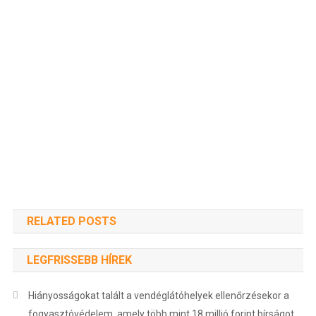
RELATED POSTS
LEGFRISSEBB HÍREK
Hiányosságokat talált a vendéglátóhelyek ellenőrzésekor a
fogyasztóvédelem, amely több mint 18 millió forint bírságot