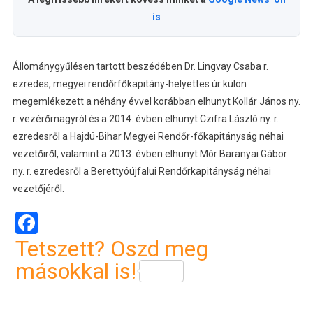
is
Állománygyűlésen tartott beszédében Dr. Lingvay Csaba r.
ezredes, megyei rendőrfőkapitány-helyettes úr külön
megemlékezett a néhány évvel korábban elhunyt Kollár János ny.
r. vezérőrnagyról és a 2014. évben elhunyt Czifra László ny. r.
ezredesről a Hajdú-Bihar Megyei Rendőr-főkapitányság néhai
vezetőiről, valamint a 2013. évben elhunyt Mór Baranyai Gábor
ny. r. ezredesről a Berettyóújfalui Rendőrkapitányság néhai
vezetőjéről.
Facebook
Tetszett? Oszd meg
másokkal is!