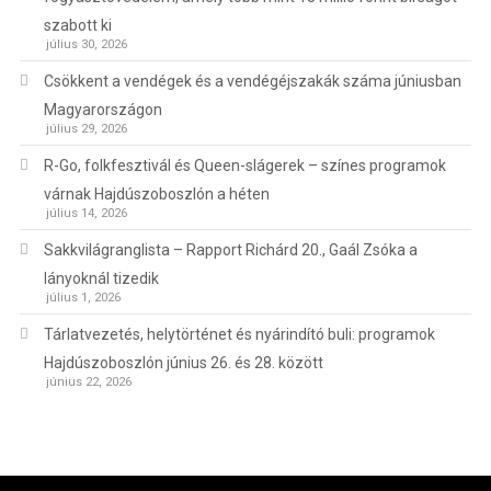
szabott ki
július 30, 2026
Csökkent a vendégek és a vendégéjszakák száma júniusban
Magyarországon
július 29, 2026
R-Go, folkfesztivál és Queen-slágerek – színes programok
várnak Hajdúszoboszlón a héten
július 14, 2026
Sakkvilágranglista – Rapport Richárd 20., Gaál Zsóka a
lányoknál tizedik
július 1, 2026
Tárlatvezetés, helytörténet és nyárindító buli: programok
Hajdúszoboszlón június 26. és 28. között
június 22, 2026