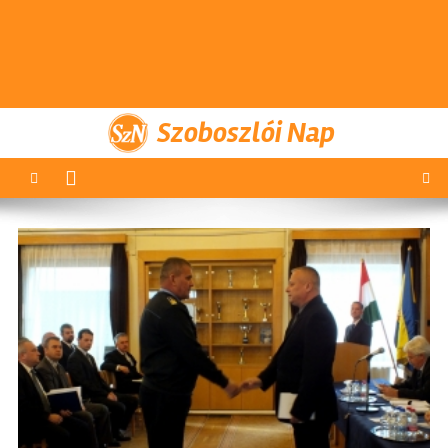
Szoboszlói Nap