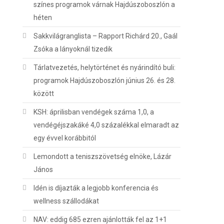
színes programok várnak Hajdúszoboszlón a
héten
Sakkvilágranglista – Rapport Richárd 20., Gaál
Zsóka a lányoknál tizedik
Tárlatvezetés, helytörténet és nyárindító buli:
programok Hajdúszoboszlón június 26. és 28.
között
KSH: áprilisban vendégek száma 1,0, a
vendégéjszakáké 4,0 százalékkal elmaradt az
egy évvel korábbitól
Lemondott a teniszszövetség elnöke, Lázár
János
Idén is díjazták a legjobb konferencia és
wellness szállodákat
NAV: eddig 685 ezren ajánlották fel az 1+1