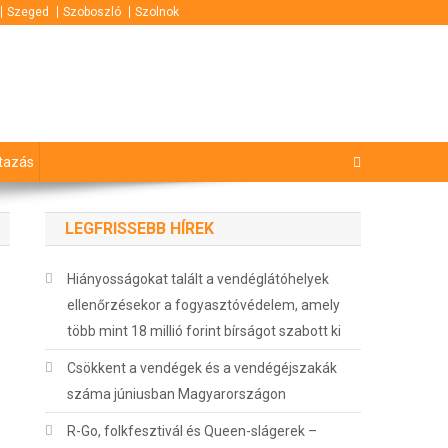
Szeged
Szoboszló
Szolnok
tazás
LEGFRISSEBB HÍREK
Hiányosságokat talált a vendéglátóhelyek
ellenőrzésekor a fogyasztóvédelem, amely
több mint 18 millió forint bírságot szabott ki
Csökkent a vendégek és a vendégéjszakák
száma júniusban Magyarországon
R-Go, folkfesztivál és Queen-slágerek –