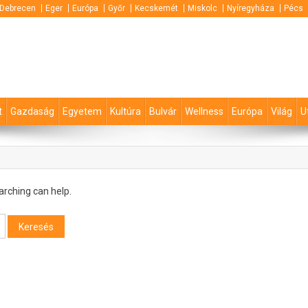
Debrecen
Eger
Európa
Győr
Kecskemét
Miskolc
Nyíregyháza
Pécs
t
Gazdaság
Egyetem
Kultúra
Bulvár
Wellness
Európa
Világ
U
arching can help.