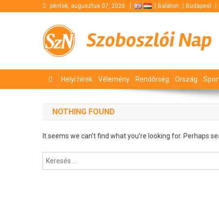
Skip
péntek, augusztus 07, 2026
Balaton
Budapest
to
content
Szoboszlói Nap
Helyi hírek
Vélemény
Rendőrség
Ország
Spor
NOTHING FOUND
It seems we can’t find what you’re looking for. Perhaps se
Keresés: