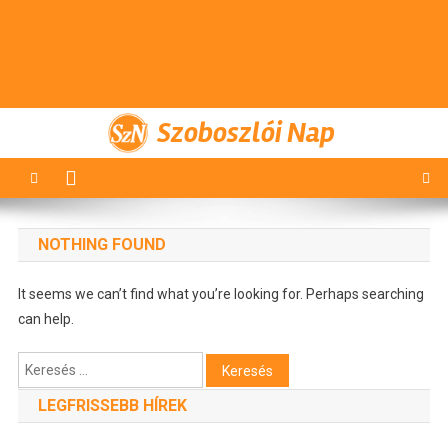
Szoboszlói Nap
NOTHING FOUND
It seems we can’t find what you’re looking for. Perhaps searching
can help.
Keresés:
LEGFRISSEBB HÍREK