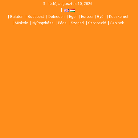
Skip
hétfő, augusztus 10, 2026
to
Balaton
Budapest
Debrecen
Eger
Európa
Győr
Kecskemét
content
Miskolc
Nyíregyháza
Pécs
Szeged
Szoboszló
Szolnok