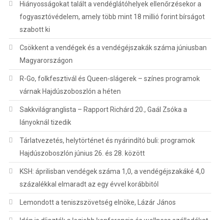
Hiányosságokat talált a vendéglátóhelyek ellenőrzésekor a
fogyasztóvédelem, amely több mint 18 millió forint bírságot
szabott ki
Csökkent a vendégek és a vendégéjszakák száma júniusban
Magyarországon
R-Go, folkfesztivál és Queen-slágerek – színes programok
várnak Hajdúszoboszlón a héten
Sakkvilágranglista – Rapport Richárd 20., Gaál Zsóka a
lányoknál tizedik
Tárlatvezetés, helytörténet és nyárindító buli: programok
Hajdúszoboszlón június 26. és 28. között
KSH: áprilisban vendégek száma 1,0, a vendégéjszakáké 4,0
százalékkal elmaradt az egy évvel korábbitól
Lemondott a teniszszövetség elnöke, Lázár János