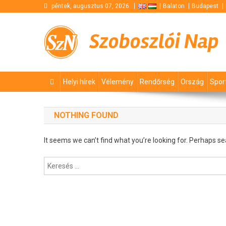
Skip
péntek, augusztus 07, 2026
Balaton
Budapest
to
content
Szoboszlói Nap
Helyi hírek
Vélemény
Rendőrség
Ország
Spor
NOTHING FOUND
It seems we can’t find what you’re looking for. Perhaps se
Keresés: