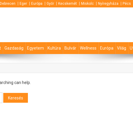
Debrecen
Eger
Európa
Győr
Kecskemét
Miskolc
Nyíregyháza
Pécs
t
Gazdaság
Egyetem
Kultúra
Bulvár
Wellness
Európa
Világ
U
arching can help.