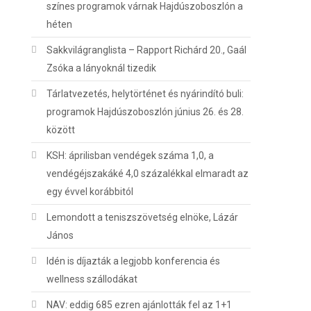
színes programok várnak Hajdúszoboszlón a
héten
Sakkvilágranglista – Rapport Richárd 20., Gaál
Zsóka a lányoknál tizedik
Tárlatvezetés, helytörténet és nyárindító buli:
programok Hajdúszoboszlón június 26. és 28.
között
KSH: áprilisban vendégek száma 1,0, a
vendégéjszakáké 4,0 százalékkal elmaradt az
egy évvel korábbitól
Lemondott a teniszszövetség elnöke, Lázár
János
Idén is díjazták a legjobb konferencia és
wellness szállodákat
NAV: eddig 685 ezren ajánlották fel az 1+1