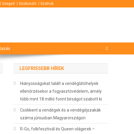
Szeged
Szoboszló
Szolnok
tazás
LEGFRISSEBB HÍREK
Hiányosságokat talált a vendéglátóhelyek
ellenőrzésekor a fogyasztóvédelem, amely
több mint 18 millió forint bírságot szabott ki
Csökkent a vendégek és a vendégéjszakák
száma júniusban Magyarországon
R-Go, folkfesztivál és Queen-slágerek –