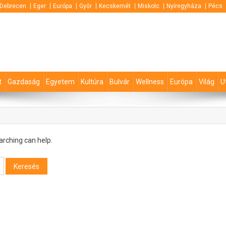
Debrecen
Eger
Európa
Győr
Kecskemét
Miskolc
Nyíregyháza
Pécs
t
Gazdaság
Egyetem
Kultúra
Bulvár
Wellness
Európa
Világ
U
arching can help.