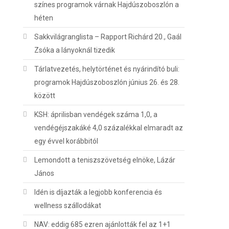
színes programok várnak Hajdúszoboszlón a
héten
Sakkvilágranglista – Rapport Richárd 20., Gaál
Zsóka a lányoknál tizedik
Tárlatvezetés, helytörténet és nyárindító buli:
programok Hajdúszoboszlón június 26. és 28.
között
KSH: áprilisban vendégek száma 1,0, a
vendégéjszakáké 4,0 százalékkal elmaradt az
egy évvel korábbitól
Lemondott a teniszszövetség elnöke, Lázár
János
Idén is díjazták a legjobb konferencia és
wellness szállodákat
NAV: eddig 685 ezren ajánlották fel az 1+1