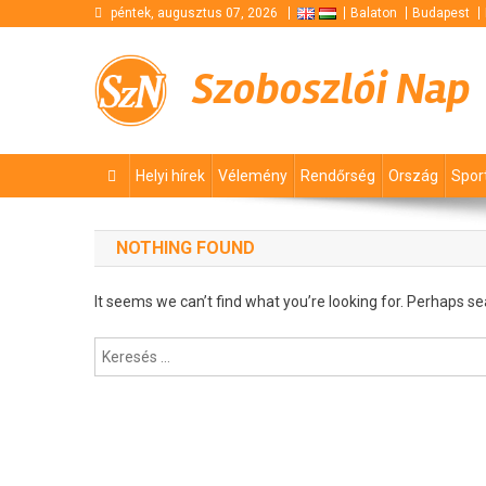
Skip
péntek, augusztus 07, 2026
Balaton
Budapest
to
content
Szoboszlói Nap
Helyi hírek
Vélemény
Rendőrség
Ország
Spor
NOTHING FOUND
It seems we can’t find what you’re looking for. Perhaps se
Keresés: