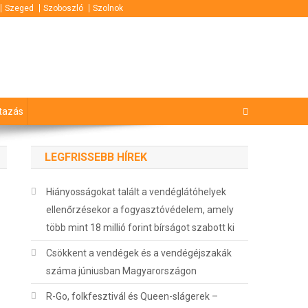
Szeged
Szoboszló
Szolnok
tazás
LEGFRISSEBB HÍREK
Hiányosságokat talált a vendéglátóhelyek
ellenőrzésekor a fogyasztóvédelem, amely
több mint 18 millió forint bírságot szabott ki
Csökkent a vendégek és a vendégéjszakák
száma júniusban Magyarországon
R-Go, folkfesztivál és Queen-slágerek –