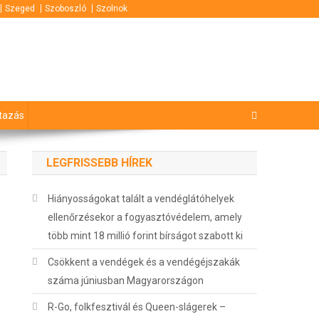
Szeged
Szoboszló
Szolnok
tazás
LEGFRISSEBB HÍREK
Hiányosságokat talált a vendéglátóhelyek
ellenőrzésekor a fogyasztóvédelem, amely
több mint 18 millió forint bírságot szabott ki
Csökkent a vendégek és a vendégéjszakák
száma júniusban Magyarországon
R-Go, folkfesztivál és Queen-slágerek –