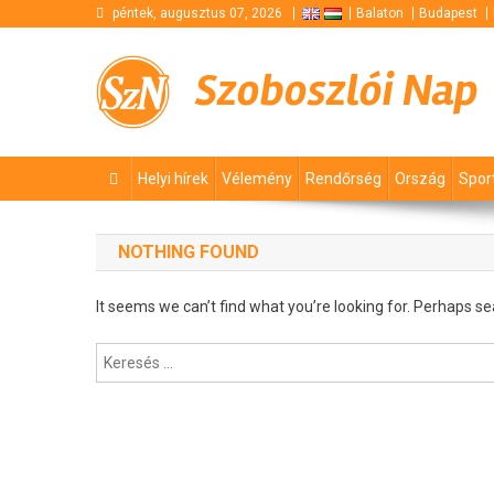
Skip
péntek, augusztus 07, 2026
Balaton
Budapest
to
content
Szoboszlói Nap
Helyi hírek
Vélemény
Rendőrség
Ország
Spor
NOTHING FOUND
It seems we can’t find what you’re looking for. Perhaps se
Keresés: