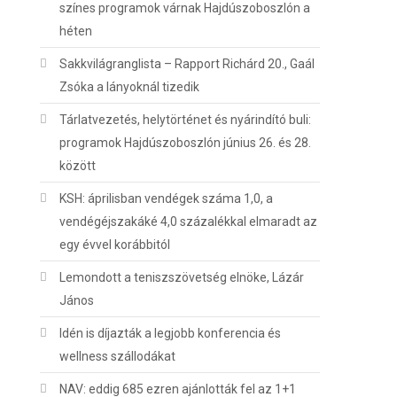
színes programok várnak Hajdúszoboszlón a
héten
Sakkvilágranglista – Rapport Richárd 20., Gaál
Zsóka a lányoknál tizedik
Tárlatvezetés, helytörténet és nyárindító buli:
programok Hajdúszoboszlón június 26. és 28.
között
KSH: áprilisban vendégek száma 1,0, a
vendégéjszakáké 4,0 százalékkal elmaradt az
egy évvel korábbitól
Lemondott a teniszszövetség elnöke, Lázár
János
Idén is díjazták a legjobb konferencia és
wellness szállodákat
NAV: eddig 685 ezren ajánlották fel az 1+1