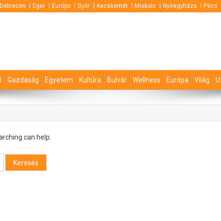
Debrecen
Eger
Európa
Győr
Kecskemét
Miskolc
Nyíregyháza
Pécs
t
Gazdaság
Egyetem
Kultúra
Bulvár
Wellness
Európa
Világ
U
arching can help.