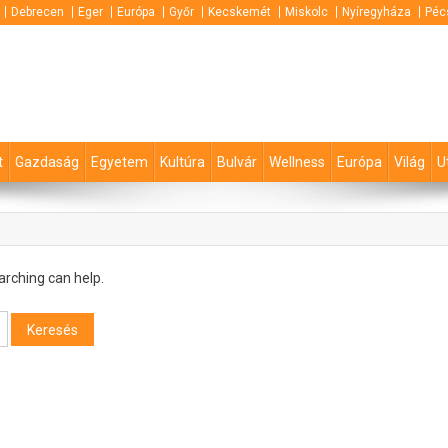
Debrecen
Eger
Európa
Győr
Kecskemét
Miskolc
Nyíregyháza
Péc
t
Gazdaság
Egyetem
Kultúra
Bulvár
Wellness
Európa
Világ
U
arching can help.