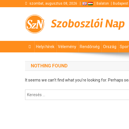
Skip
szombat, augusztus 08, 2026
Balaton
Budapest
to
content
Szoboszlói Nap
Helyi hírek
Vélemény
Rendőrség
Ország
Spor
NOTHING FOUND
It seems we can’t find what you’re looking for. Perhaps se
Keresés: