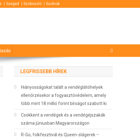
s
Szeged
Szoboszló
Szolnok
tazás
LEGFRISSEBB HÍREK
Hiányosságokat talált a vendéglátóhelyek
ellenőrzésekor a fogyasztóvédelem, amely
több mint 18 millió forint bírságot szabott ki
Csökkent a vendégek és a vendégéjszakák
száma júniusban Magyarországon
R-Go, folkfesztivál és Queen-slágerek –