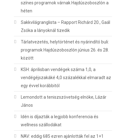
színes programok várnak Hajdúszoboszlón a
héten
Sakkvilágranglista – Rapport Richárd 20., Gaál
Zsóka a lányoknál tizedik
Tárlatvezetés, helytörténet és nyárindító buli:
programok Hajdúszoboszlón június 26. és 28.
között
KSH: áprilisban vendégek száma 1,0, a
vendégéjszakáké 4,0 százalékkal elmaradt az
egy évvel korábbitól
Lemondott a teniszszövetség elnöke, Lázár
János
Idén is díjazták a legjobb konferencia és
wellness szállodákat
NAV: eddig 685 ezren ajánlották fel az 1+1