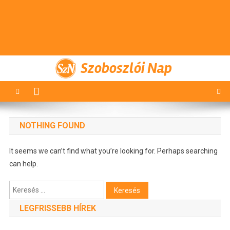
Szoboszlói Nap
NOTHING FOUND
It seems we can’t find what you’re looking for. Perhaps searching
can help.
Keresés:
LEGFRISSEBB HÍREK