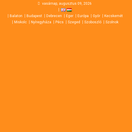
Skip
vasárnap, augusztus 09, 2026
to
Balaton
Budapest
Debrecen
Eger
Európa
Győr
Kecskemét
content
Miskolc
Nyíregyháza
Pécs
Szeged
Szoboszló
Szolnok