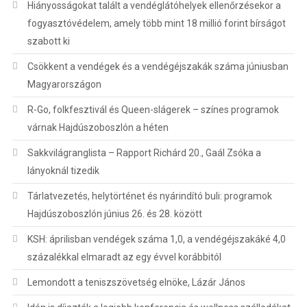
Hiányosságokat talált a vendéglátóhelyek ellenőrzésekor a
fogyasztóvédelem, amely több mint 18 millió forint bírságot
szabott ki
Csökkent a vendégek és a vendégéjszakák száma júniusban
Magyarországon
R-Go, folkfesztivál és Queen-slágerek – színes programok
várnak Hajdúszoboszlón a héten
Sakkvilágranglista – Rapport Richárd 20., Gaál Zsóka a
lányoknál tizedik
Tárlatvezetés, helytörténet és nyárindító buli: programok
Hajdúszoboszlón június 26. és 28. között
KSH: áprilisban vendégek száma 1,0, a vendégéjszakáké 4,0
százalékkal elmaradt az egy évvel korábbitól
Lemondott a teniszszövetség elnöke, Lázár János