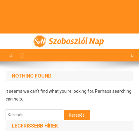
Szoboszlói Nap
NOTHING FOUND
It seems we can’t find what you’re looking for. Perhaps searching
can help.
Keresés:
LEGFRISSEBB HÍREK