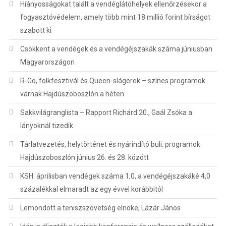
Hiányosságokat talált a vendéglátóhelyek ellenőrzésekor a
fogyasztóvédelem, amely több mint 18 millió forint bírságot
szabott ki
Csökkent a vendégek és a vendégéjszakák száma júniusban
Magyarországon
R-Go, folkfesztivál és Queen-slágerek – színes programok
várnak Hajdúszoboszlón a héten
Sakkvilágranglista – Rapport Richárd 20., Gaál Zsóka a
lányoknál tizedik
Tárlatvezetés, helytörténet és nyárindító buli: programok
Hajdúszoboszlón június 26. és 28. között
KSH: áprilisban vendégek száma 1,0, a vendégéjszakáké 4,0
százalékkal elmaradt az egy évvel korábbitól
Lemondott a teniszszövetség elnöke, Lázár János