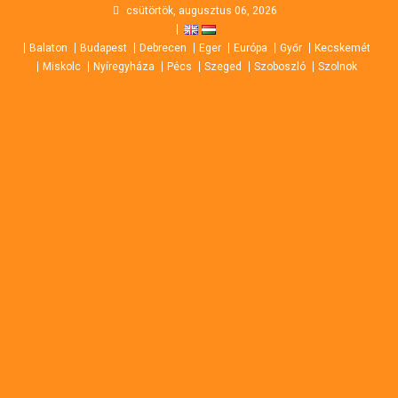
Skip
csütörtök, augusztus 06, 2026
to
Balaton
Budapest
Debrecen
Eger
Európa
Győr
Kecskemét
content
Miskolc
Nyíregyháza
Pécs
Szeged
Szoboszló
Szolnok