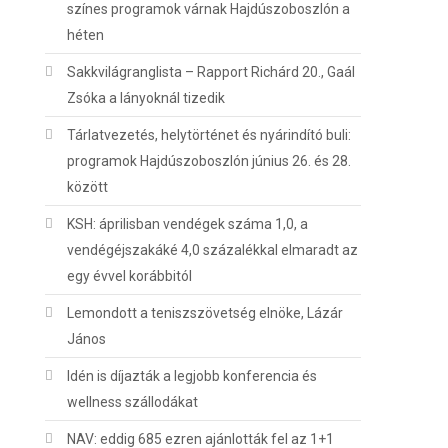
színes programok várnak Hajdúszoboszlón a
héten
Sakkvilágranglista – Rapport Richárd 20., Gaál
Zsóka a lányoknál tizedik
Tárlatvezetés, helytörténet és nyárindító buli:
programok Hajdúszoboszlón június 26. és 28.
között
KSH: áprilisban vendégek száma 1,0, a
vendégéjszakáké 4,0 százalékkal elmaradt az
egy évvel korábbitól
Lemondott a teniszszövetség elnöke, Lázár
János
Idén is díjazták a legjobb konferencia és
wellness szállodákat
NAV: eddig 685 ezren ajánlották fel az 1+1