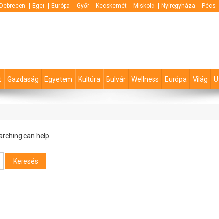
Debrecen
Eger
Európa
Győr
Kecskemét
Miskolc
Nyíregyháza
Pécs
t
Gazdaság
Egyetem
Kultúra
Bulvár
Wellness
Európa
Világ
U
arching can help.