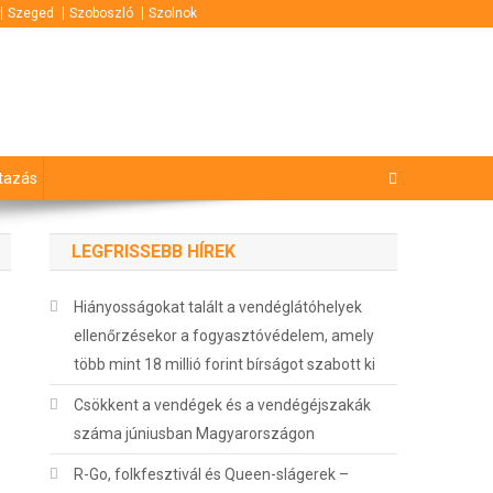
Szeged
Szoboszló
Szolnok
tazás
LEGFRISSEBB HÍREK
Hiányosságokat talált a vendéglátóhelyek
ellenőrzésekor a fogyasztóvédelem, amely
több mint 18 millió forint bírságot szabott ki
Csökkent a vendégek és a vendégéjszakák
száma júniusban Magyarországon
R-Go, folkfesztivál és Queen-slágerek –