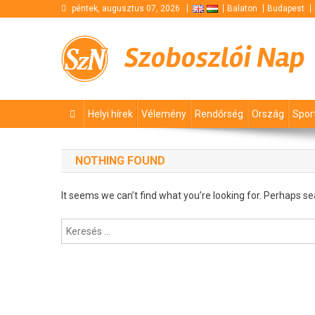
Skip
péntek, augusztus 07, 2026
Balaton
Budapest
to
content
Szoboszlói Nap
Helyi hírek
Vélemény
Rendőrség
Ország
Spor
NOTHING FOUND
It seems we can’t find what you’re looking for. Perhaps se
Keresés: