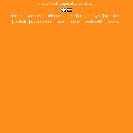
Skip
csütörtök, augusztus 06, 2026
to
Balaton
Budapest
Debrecen
Eger
Európa
Győr
Kecskemét
content
Miskolc
Nyíregyháza
Pécs
Szeged
Szoboszló
Szolnok