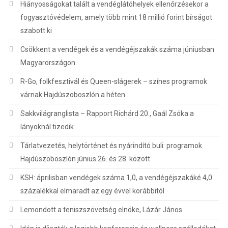
Hiányosságokat talált a vendéglátóhelyek ellenőrzésekor a
fogyasztóvédelem, amely több mint 18 millió forint bírságot
szabott ki
Csökkent a vendégek és a vendégéjszakák száma júniusban
Magyarországon
R-Go, folkfesztivál és Queen-slágerek – színes programok
várnak Hajdúszoboszlón a héten
Sakkvilágranglista – Rapport Richárd 20., Gaál Zsóka a
lányoknál tizedik
Tárlatvezetés, helytörténet és nyárindító buli: programok
Hajdúszoboszlón június 26. és 28. között
KSH: áprilisban vendégek száma 1,0, a vendégéjszakáké 4,0
százalékkal elmaradt az egy évvel korábbitól
Lemondott a teniszszövetség elnöke, Lázár János