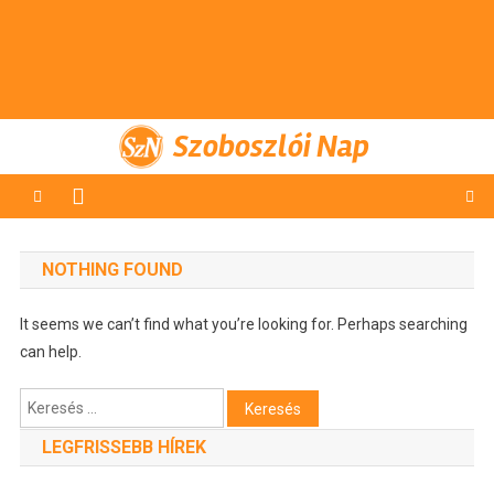
Szoboszlói Nap
NOTHING FOUND
It seems we can’t find what you’re looking for. Perhaps searching
can help.
Keresés:
LEGFRISSEBB HÍREK