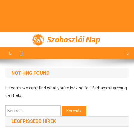
Szoboszlói Nap
NOTHING FOUND
It seems we can’t find what you’re looking for. Perhaps searching
can help.
Keresés:
LEGFRISSEBB HÍREK