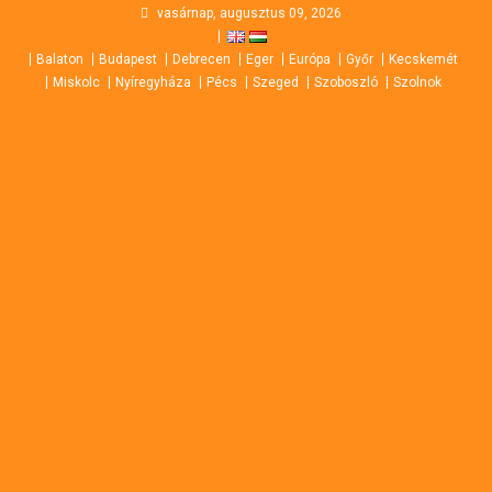
Skip
vasárnap, augusztus 09, 2026
to
Balaton
Budapest
Debrecen
Eger
Európa
Győr
Kecskemét
content
Miskolc
Nyíregyháza
Pécs
Szeged
Szoboszló
Szolnok