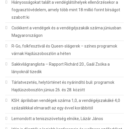
Hiányosságokat talált a vendéglátóhelyek ellenőrzésekor a
fogyasztóvédelem, amely több mint 18 millió forint bírságot
szabott ki
Csökkent a vendégek és a vendégéjszakák száma júniusban
Magyarországon
R-Go, folkfesztivál és Queen-slágerek – színes programok
várnak Hajdúszoboszlón a héten
Sakkvilágranglista – Rapport Richárd 20., Gaál Zsóka a
lányoknál tizedik
Tárlatvezetés, helytörténet és nyárindító buli: programok
Hajdúszoboszlón június 26. és 28. között
KSH: áprilisban vendégek száma 1,0, a vendégéjszakáké 4,0
százalékkal elmaradt az egy évvel korábbitól
Lemondott a teniszszövetség elnöke, Lázár János