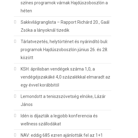
színes programok várnak Hajdúszoboszlón a
héten
Sakkvilágranglista – Rapport Richárd 20., Gaál
Zsóka a lányoknál tizedik
Tárlatvezetés, helytörténet és nyárindító buli:
programok Hajdúszoboszlón június 26. és 28.
között
KSH: áprilisban vendégek száma 1,0, a
vendégéjszakáké 4,0 százalékkal elmaradt az
egy évvel korábbitól
Lemondott a teniszszövetség elnöke, Lázár
János
Idén is díjazták a legjobb konferencia és
wellness szállodákat
NAV: eddig 685 ezren ajánlották fel az 1+1