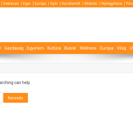
Debrecen
Eger
Európa
Győr
Kecskemét
Miskolc
Nyíregyháza
Péc
t
Gazdaság
Egyetem
Kultúra
Bulvár
Wellness
Európa
Világ
U
arching can help.