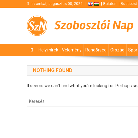
Skip
szombat, augusztus 08, 2026
Balaton
Budapest
to
content
Szoboszlói Nap
Helyi hírek
Vélemény
Rendőrség
Ország
Spor
NOTHING FOUND
It seems we can’t find what you’re looking for. Perhaps se
Keresés: