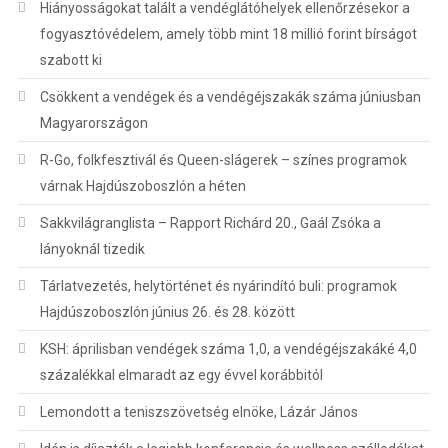
Hiányosságokat talált a vendéglátóhelyek ellenőrzésekor a
fogyasztóvédelem, amely több mint 18 millió forint bírságot
szabott ki
Csökkent a vendégek és a vendégéjszakák száma júniusban
Magyarországon
R-Go, folkfesztivál és Queen-slágerek – színes programok
várnak Hajdúszoboszlón a héten
Sakkvilágranglista – Rapport Richárd 20., Gaál Zsóka a
lányoknál tizedik
Tárlatvezetés, helytörténet és nyárindító buli: programok
Hajdúszoboszlón június 26. és 28. között
KSH: áprilisban vendégek száma 1,0, a vendégéjszakáké 4,0
százalékkal elmaradt az egy évvel korábbitól
Lemondott a teniszszövetség elnöke, Lázár János