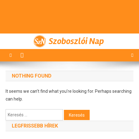
Szoboszlói Nap
NOTHING FOUND
It seems we can’t find what you’re looking for. Perhaps searching
can help.
Keresés:
LEGFRISSEBB HÍREK