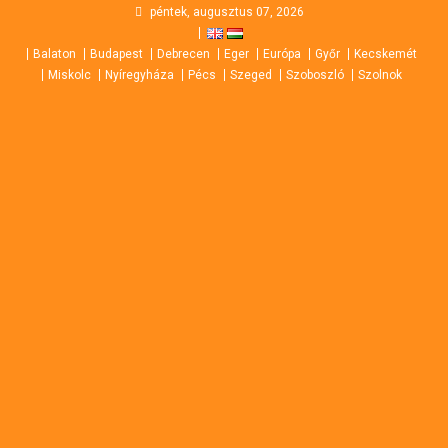
Skip
péntek, augusztus 07, 2026
to
Balaton
Budapest
Debrecen
Eger
Európa
Győr
Kecskemét
content
Miskolc
Nyíregyháza
Pécs
Szeged
Szoboszló
Szolnok