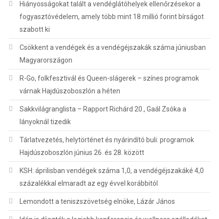
Hiányosságokat talált a vendéglátóhelyek ellenőrzésekor a
fogyasztóvédelem, amely több mint 18 millió forint bírságot
szabott ki
Csökkent a vendégek és a vendégéjszakák száma júniusban
Magyarországon
R-Go, folkfesztivál és Queen-slágerek – színes programok
várnak Hajdúszoboszlón a héten
Sakkvilágranglista – Rapport Richárd 20., Gaál Zsóka a
lányoknál tizedik
Tárlatvezetés, helytörténet és nyárindító buli: programok
Hajdúszoboszlón június 26. és 28. között
KSH: áprilisban vendégek száma 1,0, a vendégéjszakáké 4,0
százalékkal elmaradt az egy évvel korábbitól
Lemondott a teniszszövetség elnöke, Lázár János