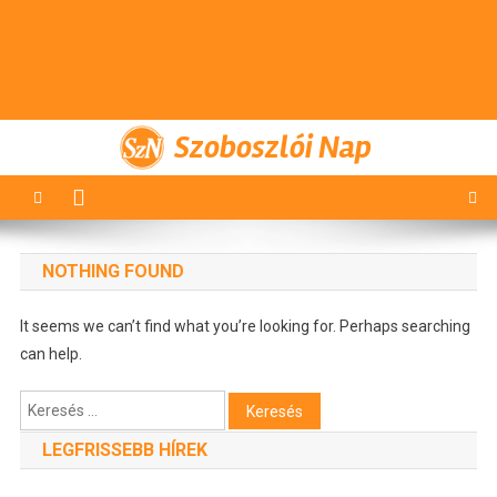
Szoboszlói Nap
NOTHING FOUND
It seems we can’t find what you’re looking for. Perhaps searching
can help.
Keresés:
LEGFRISSEBB HÍREK