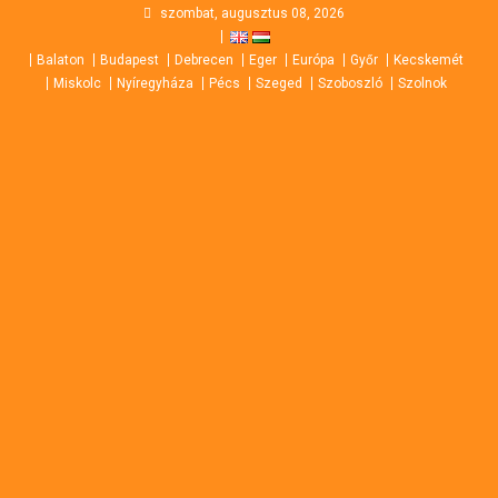
Skip
szombat, augusztus 08, 2026
to
Balaton
Budapest
Debrecen
Eger
Európa
Győr
Kecskemét
content
Miskolc
Nyíregyháza
Pécs
Szeged
Szoboszló
Szolnok