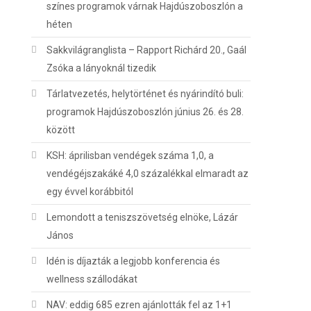
színes programok várnak Hajdúszoboszlón a
héten
Sakkvilágranglista – Rapport Richárd 20., Gaál
Zsóka a lányoknál tizedik
Tárlatvezetés, helytörténet és nyárindító buli:
programok Hajdúszoboszlón június 26. és 28.
között
KSH: áprilisban vendégek száma 1,0, a
vendégéjszakáké 4,0 százalékkal elmaradt az
egy évvel korábbitól
Lemondott a teniszszövetség elnöke, Lázár
János
Idén is díjazták a legjobb konferencia és
wellness szállodákat
NAV: eddig 685 ezren ajánlották fel az 1+1