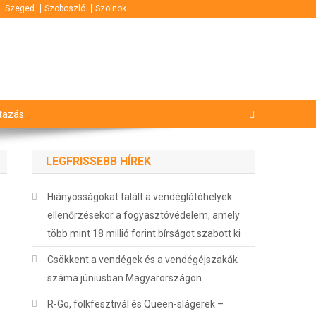
Szeged
Szoboszló
Szolnok
tazás
LEGFRISSEBB HÍREK
Hiányosságokat talált a vendéglátóhelyek
ellenőrzésekor a fogyasztóvédelem, amely
több mint 18 millió forint bírságot szabott ki
Csökkent a vendégek és a vendégéjszakák
száma júniusban Magyarországon
R-Go, folkfesztivál és Queen-slágerek –