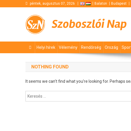
Skip
péntek, augusztus 07, 2026
Balaton
Budapest
to
content
Szoboszlói Nap
Helyi hírek
Vélemény
Rendőrség
Ország
Spor
NOTHING FOUND
It seems we can’t find what you’re looking for. Perhaps se
Keresés: