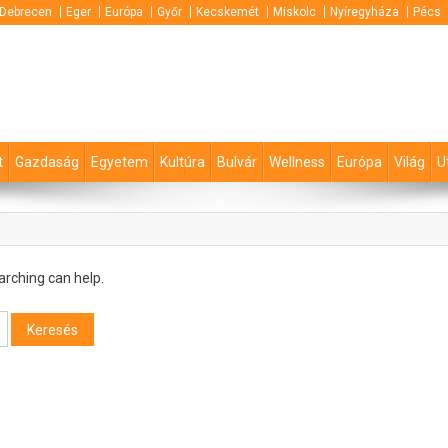
Debrecen
Eger
Európa
Győr
Kecskemét
Miskolc
Nyíregyháza
Pécs
t
Gazdaság
Egyetem
Kultúra
Bulvár
Wellness
Európa
Világ
U
arching can help.