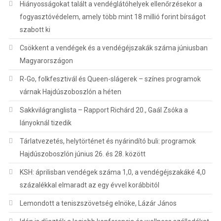
Hiányosságokat talált a vendéglátóhelyek ellenőrzésekor a
fogyasztóvédelem, amely több mint 18 millió forint bírságot
szabott ki
Csökkent a vendégek és a vendégéjszakák száma júniusban
Magyarországon
R-Go, folkfesztivál és Queen-slágerek – színes programok
várnak Hajdúszoboszlón a héten
Sakkvilágranglista – Rapport Richárd 20., Gaál Zsóka a
lányoknál tizedik
Tárlatvezetés, helytörténet és nyárindító buli: programok
Hajdúszoboszlón június 26. és 28. között
KSH: áprilisban vendégek száma 1,0, a vendégéjszakáké 4,0
százalékkal elmaradt az egy évvel korábbitól
Lemondott a teniszszövetség elnöke, Lázár János