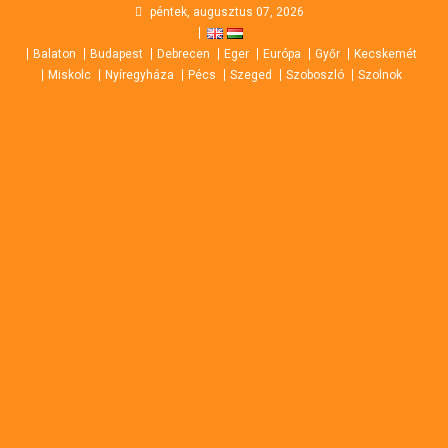
Skip
péntek, augusztus 07, 2026
to
Balaton
Budapest
Debrecen
Eger
Európa
Győr
Kecskemét
content
Miskolc
Nyíregyháza
Pécs
Szeged
Szoboszló
Szolnok