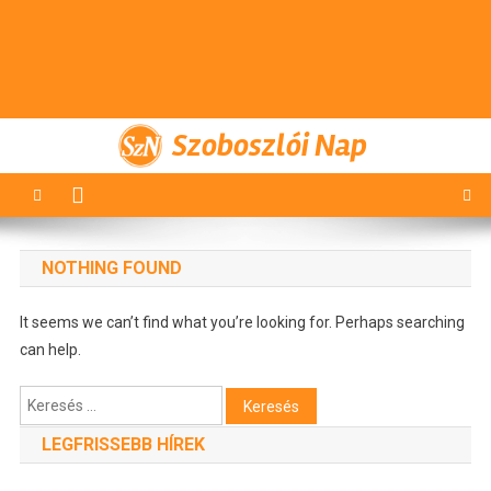
Szoboszlói Nap
NOTHING FOUND
It seems we can’t find what you’re looking for. Perhaps searching
can help.
Keresés:
LEGFRISSEBB HÍREK