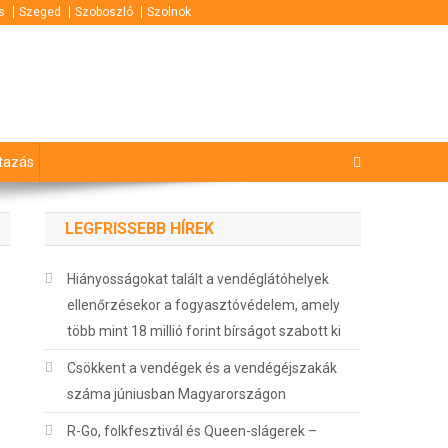
s
Szeged
Szoboszló
Szolnok
tazás
LEGFRISSEBB HÍREK
Hiányosságokat talált a vendéglátóhelyek
ellenőrzésekor a fogyasztóvédelem, amely
több mint 18 millió forint bírságot szabott ki
Csökkent a vendégek és a vendégéjszakák
száma júniusban Magyarországon
R-Go, folkfesztivál és Queen-slágerek –