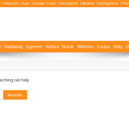
Debrecen
Eger
Európa
Győr
Kecskemét
Miskolc
Nyíregyháza
Péc
t
Gazdaság
Egyetem
Kultúra
Bulvár
Wellness
Európa
Világ
U
arching can help.