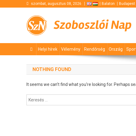
Skip
szombat, augusztus 08, 2026
Balaton
Budapest
to
content
Szoboszlói Nap
Helyi hírek
Vélemény
Rendőrség
Ország
Spor
NOTHING FOUND
It seems we can’t find what you’re looking for. Perhaps se
Keresés: