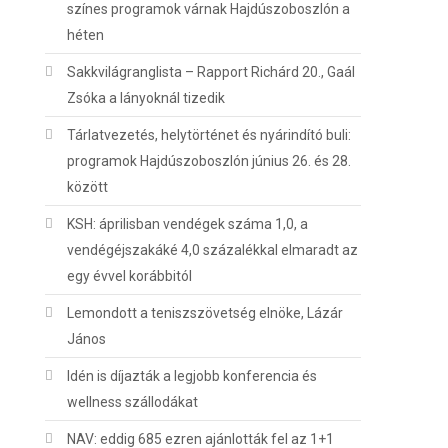
színes programok várnak Hajdúszoboszlón a
héten
Sakkvilágranglista – Rapport Richárd 20., Gaál
Zsóka a lányoknál tizedik
Tárlatvezetés, helytörténet és nyárindító buli:
programok Hajdúszoboszlón június 26. és 28.
között
KSH: áprilisban vendégek száma 1,0, a
vendégéjszakáké 4,0 százalékkal elmaradt az
egy évvel korábbitól
Lemondott a teniszszövetség elnöke, Lázár
János
Idén is díjazták a legjobb konferencia és
wellness szállodákat
NAV: eddig 685 ezren ajánlották fel az 1+1