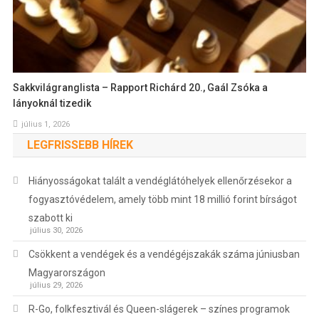
Sakkvilágranglista – Rapport Richárd 20., Gaál Zsóka a
lányoknál tizedik
július 1, 2026
LEGFRISSEBB HÍREK
Hiányosságokat talált a vendéglátóhelyek ellenőrzésekor a
fogyasztóvédelem, amely több mint 18 millió forint bírságot
szabott ki
július 30, 2026
Csökkent a vendégek és a vendégéjszakák száma júniusban
Magyarországon
július 29, 2026
R-Go, folkfesztivál és Queen-slágerek – színes programok