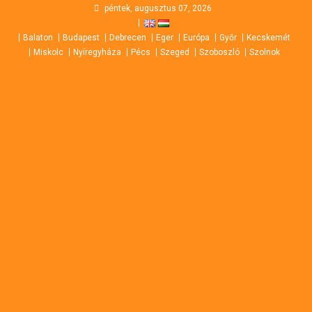
Skip
péntek, augusztus 07, 2026
to
Balaton
Budapest
Debrecen
Eger
Európa
Győr
Kecskemét
content
Miskolc
Nyíregyháza
Pécs
Szeged
Szoboszló
Szolnok