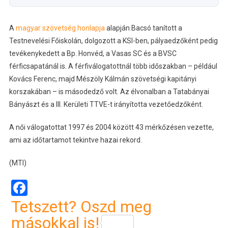
A
magyar szövetség honlapja
alapján Bacsó tanított a
Testnevelési Főiskolán, dolgozott a KSI-ben, pályaedzőként pedig
tevékenykedett a Bp. Honvéd, a Vasas SC és a BVSC
férficsapatánál is. A férfiválogatottnál több időszakban – például
Kovács Ferenc, majd Mészöly Kálmán szövetségi kapitányi
korszakában – is másodedző volt. Az élvonalban a Tatabányai
Bányászt és a III. Kerületi TTVE-t irányította vezetőedzőként.
A női válogatottat 1997 és 2004 között 43 mérkőzésen vezette,
ami az időtartamot tekintve hazai rekord.
(MTI)
Facebook
Tetszett? Oszd meg
másokkal is!