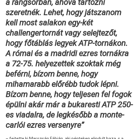
a rangsorban, ahova tartozni
szeretnék. Lehet, hogy játszanom
kell most salakon egy-két
challengertornát vagy selejtezőt,
hogy főtáblás legyek ATP-tornákon.
A római és a madridi ezres tornákra
a 72-75. helyezettek szoktak még
beférni, bízom benne, hogy
mihamarabb előrébb tudok lépni.
Bízom benne, hogy teljesen fel fogok
épülni akár már a bukaresti ATP 250-
es viadalra, de legkésőbb a monte-
carlói ezres versenyre”
– fejtette ki Marozsán Fábián, aki pénteken elindult haza, s a