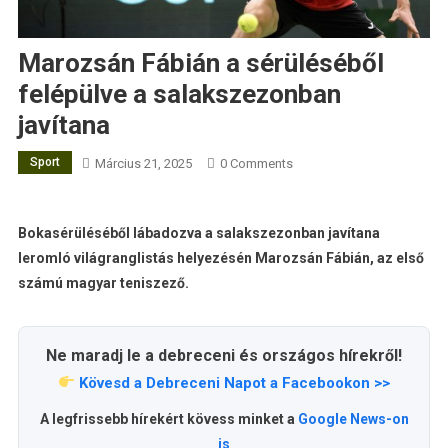
Marozsán Fábián a sérüléséből
felépülve a salakszezonban
javítana
Sport
Március 21, 2025
0 Comments
Bokasérüléséből lábadozva a salakszezonban javítana
leromló világranglistás helyezésén Marozsán Fábián, az első
számú magyar teniszező.
Ne maradj le a debreceni és országos hírekről!
Kövesd a Debreceni Napot a Facebookon >>
A legfrissebb hírekért kövess minket a
Google News-on
is