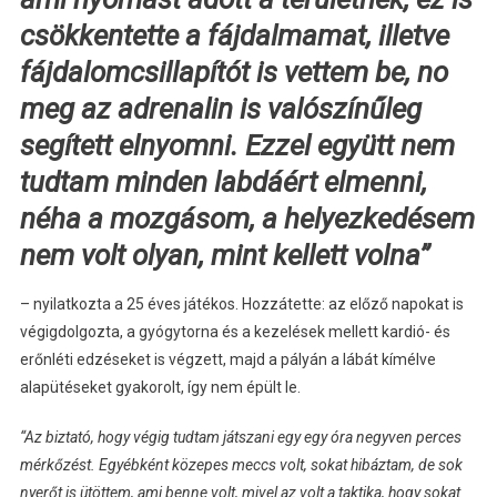
csökkentette a fájdalmamat, illetve
fájdalomcsillapítót is vettem be, no
meg az adrenalin is valószínűleg
segített elnyomni. Ezzel együtt nem
tudtam minden labdáért elmenni,
néha a mozgásom, a helyezkedésem
nem volt olyan, mint kellett volna”
– nyilatkozta a 25 éves játékos. Hozzátette: az előző napokat is
végigdolgozta, a gyógytorna és a kezelések mellett kardió- és
erőnléti edzéseket is végzett, majd a pályán a lábát kímélve
alapütéseket gyakorolt, így nem épült le.
“Az biztató, hogy végig tudtam játszani egy egy óra negyven perces
mérkőzést. Egyébként közepes meccs volt, sokat hibáztam, de sok
nyerőt is ütöttem, ami benne volt, mivel az volt a taktika, hogy sokat