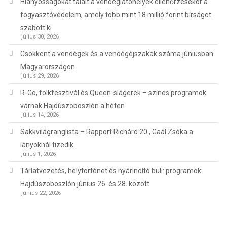
Hiányosságokat talált a vendéglátóhelyek ellenőrzésekor a
fogyasztóvédelem, amely több mint 18 millió forint bírságot
szabott ki
július 30, 2026
Csökkent a vendégek és a vendégéjszakák száma júniusban
Magyarországon
július 29, 2026
R-Go, folkfesztivál és Queen-slágerek – színes programok
várnak Hajdúszoboszlón a héten
július 14, 2026
Sakkvilágranglista – Rapport Richárd 20., Gaál Zsóka a
lányoknál tizedik
július 1, 2026
Tárlatvezetés, helytörténet és nyárindító buli: programok
Hajdúszoboszlón június 26. és 28. között
június 22, 2026