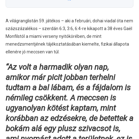
A világranglistán 59. játékos – aki a februári, dohai viadal óta nem
százszázalékos – szerdán 6:3, 3:6, 6:4-re kikapott a 38 éves Gaël
Monfilstól a miami verseny nyitókörében, de mint
menedzsmentjének tájékoztatásában kiemelte, fizikai állapota
ellenére jó meccsen van túl.
“Az volt a harmadik olyan nap,
amikor már picit jobban terhelni
tudtam a bal lábam, és a fájdalom is
némileg csökkent. A meccsen is
ugyanolyan kötést kaptam, mint
korábban az edzésekre, de betettek a
bokám alá egy plusz szivacsot is,
ami nyomást adott a területnek, ez is