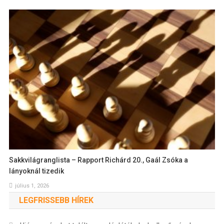
Sakkvilágranglista – Rapport Richárd 20., Gaál Zsóka a
lányoknál tizedik
július 1, 2026
LEGFRISSEBB HÍREK