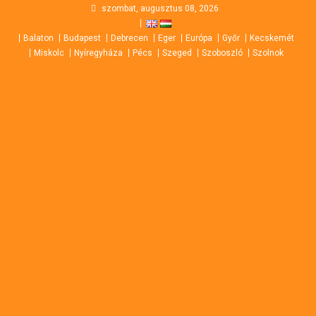
Skip
szombat, augusztus 08, 2026
to
Balaton
Budapest
Debrecen
Eger
Európa
Győr
Kecskemét
content
Miskolc
Nyíregyháza
Pécs
Szeged
Szoboszló
Szolnok