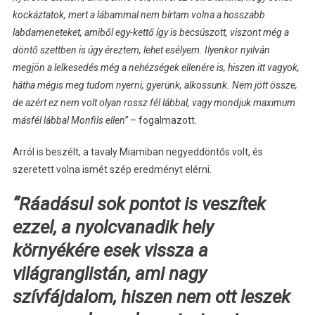
kockáztatok, mert a lábammal nem bírtam volna a hosszabb
labdameneteket, amiből egy-kettő így is becsúszott, viszont még a
döntő szettben is úgy éreztem, lehet esélyem. Ilyenkor nyilván
megjön a lelkesedés még a nehézségek ellenére is, hiszen itt vagyok,
hátha mégis meg tudom nyerni, gyerünk, alkossunk. Nem jött össze,
de azért ez nem volt olyan rossz fél lábbal, vagy mondjuk maximum
másfél lábbal Monfils ellen”
– fogalmazott.
Arról is beszélt, a tavaly Miamiban negyeddöntős volt, és
szeretett volna ismét szép eredményt elérni.
“Ráadásul sok pontot is veszítek
ezzel, a nyolcvanadik hely
környékére esek vissza a
világranglistán, ami nagy
szívfájdalom, hiszen nem ott leszek