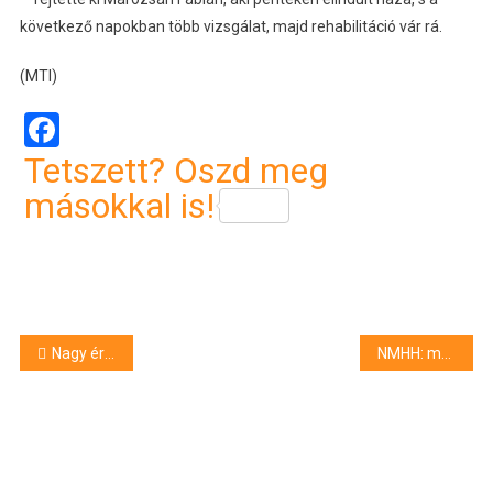
következő napokban több vizsgálat, majd rehabilitáció vár rá.
(MTI)
Facebook
Tetszett? Oszd meg
másokkal is!
Bejegyzés
Nagy értékű számítógépes eszközparkkal szerelhetik fel az ELTE okoslaboratóriumát
NMHH: még mindig a televízióban bíznak leginkább a magyarok
navigáció