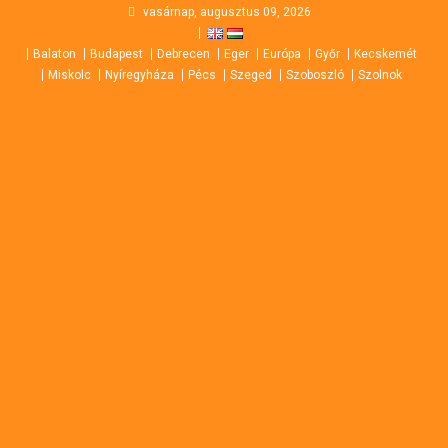
Skip
vasárnap, augusztus 09, 2026
to
Balaton
Budapest
Debrecen
Eger
Európa
Győr
Kecskemét
content
Miskolc
Nyíregyháza
Pécs
Szeged
Szoboszló
Szolnok