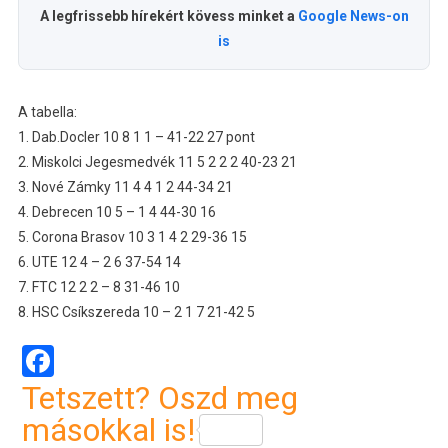
A legfrissebb hírekért kövess minket a
Google News-on
is
A tabella:
1. Dab.Docler 10 8 1 1 – 41-22 27 pont
2. Miskolci Jegesmedvék 11 5 2 2 2 40-23 21
3. Nové Zámky 11 4 4 1 2 44-34 21
4. Debrecen 10 5 – 1 4 44-30 16
5. Corona Brasov 10 3 1 4 2 29-36 15
6. UTE 12 4 – 2 6 37-54 14
7. FTC 12 2 2 – 8 31-46 10
8. HSC Csíkszereda 10 – 2 1 7 21-42 5
Facebook
Tetszett? Oszd meg
másokkal is!