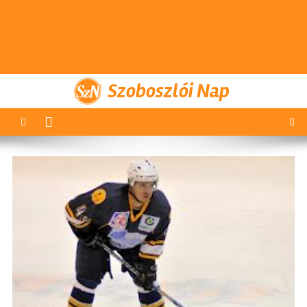
Szoboszlói Nap