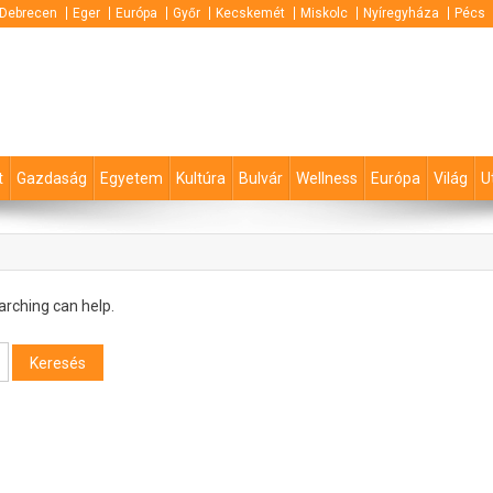
Debrecen
Eger
Európa
Győr
Kecskemét
Miskolc
Nyíregyháza
Pécs
t
Gazdaság
Egyetem
Kultúra
Bulvár
Wellness
Európa
Világ
U
arching can help.