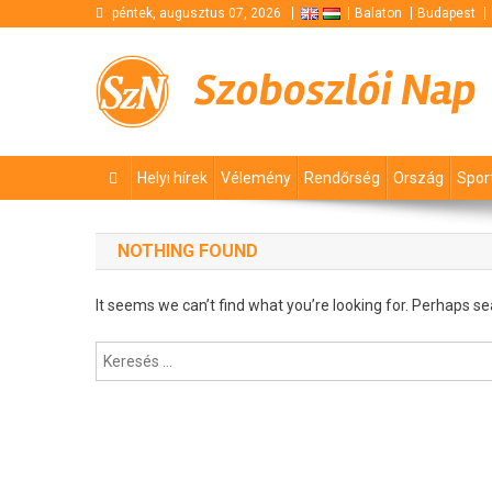
Skip
péntek, augusztus 07, 2026
Balaton
Budapest
to
content
Szoboszlói Nap
Helyi hírek
Vélemény
Rendőrség
Ország
Spor
NOTHING FOUND
It seems we can’t find what you’re looking for. Perhaps se
Keresés: