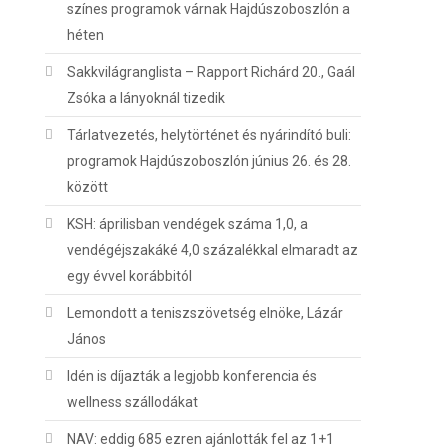
színes programok várnak Hajdúszoboszlón a
héten
Sakkvilágranglista – Rapport Richárd 20., Gaál
Zsóka a lányoknál tizedik
Tárlatvezetés, helytörténet és nyárindító buli:
programok Hajdúszoboszlón június 26. és 28.
között
KSH: áprilisban vendégek száma 1,0, a
vendégéjszakáké 4,0 százalékkal elmaradt az
egy évvel korábbitól
Lemondott a teniszszövetség elnöke, Lázár
János
Idén is díjazták a legjobb konferencia és
wellness szállodákat
NAV: eddig 685 ezren ajánlották fel az 1+1