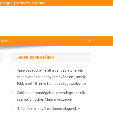
Szeged
Szoboszló
Szolnok
tazás
LEGFRISSEBB HÍREK
Hiányosságokat talált a vendéglátóhelyek
ellenőrzésekor a fogyasztóvédelem, amely
több mint 18 millió forint bírságot szabott ki
Csökkent a vendégek és a vendégéjszakák
száma júniusban Magyarországon
R-Go, folkfesztivál és Queen-slágerek –