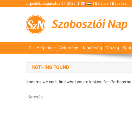
Skip
péntek, augusztus 07, 2026
Balaton
Budapest
to
content
Szoboszlói Nap
Helyi hírek
Vélemény
Rendőrség
Ország
Spor
NOTHING FOUND
It seems we can’t find what you’re looking for. Perhaps se
Keresés: