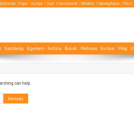
Debrecen
Eger
Európa
Győr
Kecskemét
Miskolc
Nyíregyháza
Pécs
t
Gazdaság
Egyetem
Kultúra
Bulvár
Wellness
Európa
Világ
U
arching can help.