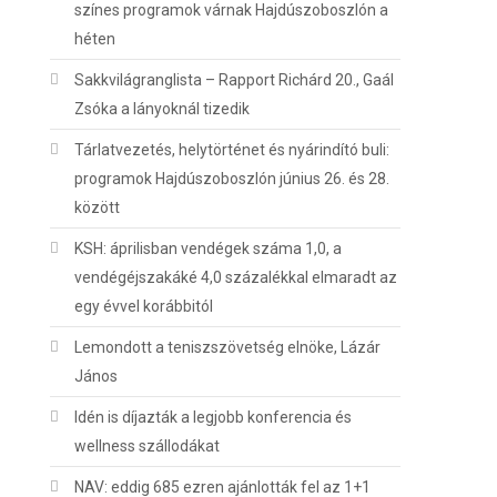
színes programok várnak Hajdúszoboszlón a
héten
Sakkvilágranglista – Rapport Richárd 20., Gaál
Zsóka a lányoknál tizedik
Tárlatvezetés, helytörténet és nyárindító buli:
programok Hajdúszoboszlón június 26. és 28.
között
KSH: áprilisban vendégek száma 1,0, a
vendégéjszakáké 4,0 százalékkal elmaradt az
egy évvel korábbitól
Lemondott a teniszszövetség elnöke, Lázár
János
Idén is díjazták a legjobb konferencia és
wellness szállodákat
NAV: eddig 685 ezren ajánlották fel az 1+1