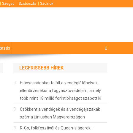
Szeged
Szoboszló
Szolnok
tazás
LEGFRISSEBB HÍREK
Hiányosságokat talált a vendéglátóhelyek
ellenőrzésekor a fogyasztóvédelem, amely
több mint 18 millió forint bírságot szabott ki
Csökkent a vendégek és a vendégéjszakák
száma júniusban Magyarországon
R-Go, folkfesztivál és Queen-slágerek –