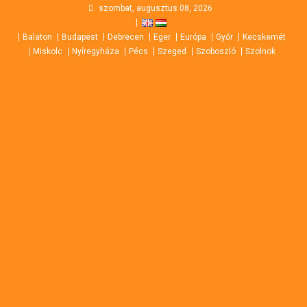
Skip
szombat, augusztus 08, 2026
to
Balaton
Budapest
Debrecen
Eger
Európa
Győr
Kecskemét
content
Miskolc
Nyíregyháza
Pécs
Szeged
Szoboszló
Szolnok