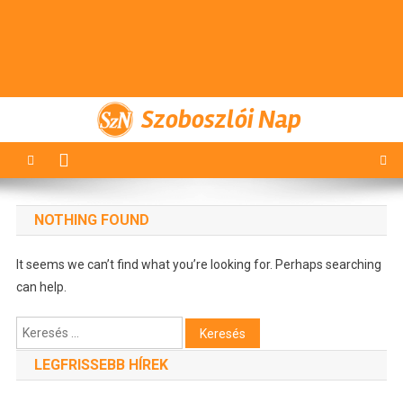
Szoboszlói Nap
NOTHING FOUND
It seems we can’t find what you’re looking for. Perhaps searching
can help.
Keresés:
LEGFRISSEBB HÍREK