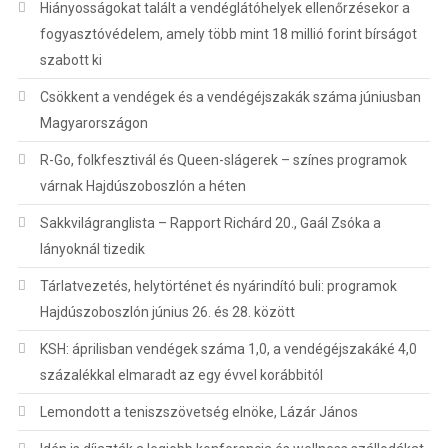
Hiányosságokat talált a vendéglátóhelyek ellenőrzésekor a
fogyasztóvédelem, amely több mint 18 millió forint bírságot
szabott ki
Csökkent a vendégek és a vendégéjszakák száma júniusban
Magyarországon
R-Go, folkfesztivál és Queen-slágerek – színes programok
várnak Hajdúszoboszlón a héten
Sakkvilágranglista – Rapport Richárd 20., Gaál Zsóka a
lányoknál tizedik
Tárlatvezetés, helytörténet és nyárindító buli: programok
Hajdúszoboszlón június 26. és 28. között
KSH: áprilisban vendégek száma 1,0, a vendégéjszakáké 4,0
százalékkal elmaradt az egy évvel korábbitól
Lemondott a teniszszövetség elnöke, Lázár János