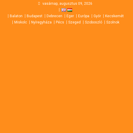
Skip
vasárnap, augusztus 09, 2026
to
Balaton
Budapest
Debrecen
Eger
Európa
Győr
Kecskemét
content
Miskolc
Nyíregyháza
Pécs
Szeged
Szoboszló
Szolnok