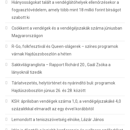
Hiányosságokat talált a vendéglátóhelyek ellenőrzésekor a
fogyasztóvédelem, amely több mint 18 millió forint bírságot
szabott ki
Csökkent a vendégek és a vendégéjszakák száma júniusban
Magyarországon
R-Go, folkfesztivál és Queen-slágerek – színes programok
várnak Hajdúszoboszlón a héten
Sakkvilágranglista – Rapport Richárd 20., Gaál Zsóka a
lányoknál tizedik
Tárlatvezetés, helytörténet és nyárindító buli: programok
Hajdúszoboszlón június 26. és 28. között
KSH: áprilisban vendégek száma 1,0, a vendégéjszakáké 4,0
százalékkal elmaradt az egy évvel korábbitól
Lemondott a teniszszövetség elnöke, Lázár János