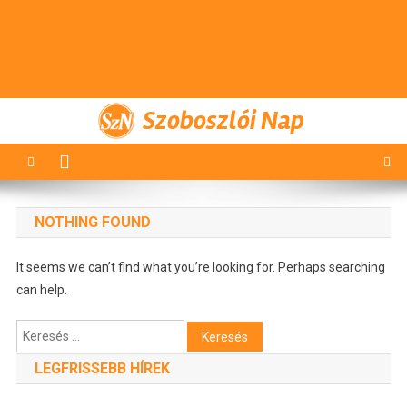
Szoboszlói Nap
NOTHING FOUND
It seems we can’t find what you’re looking for. Perhaps searching
can help.
Keresés:
LEGFRISSEBB HÍREK