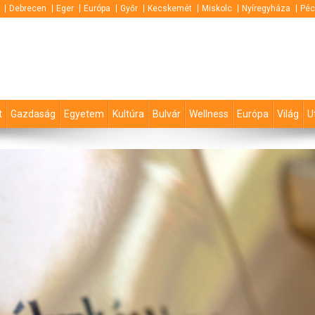
Debrecen
Eger
Európa
Győr
Kecskemét
Miskolc
Nyíregyháza
Péc
t
Gazdaság
Egyetem
Kultúra
Bulvár
Wellness
Európa
Világ
U