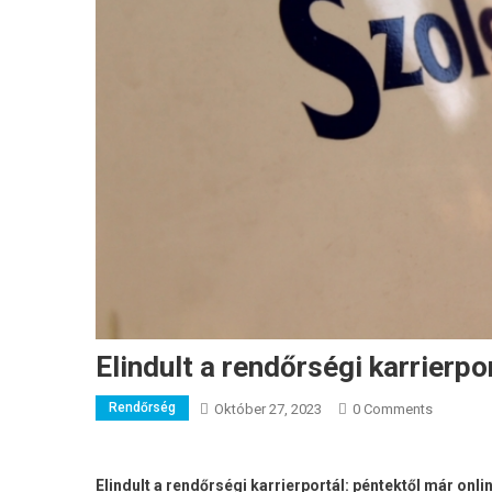
Elindult a rendőrségi karrierpo
Rendőrség
Október 27, 2023
0 Comments
Elindult a rendőrségi karrierportál: péntektől már onli