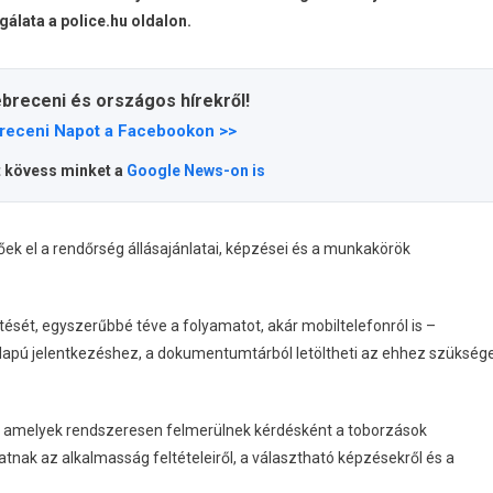
lata a police.hu oldalon.
ebreceni és országos hírekről!
receni Napot a Facebookon >>
t kövess minket a
Google News-on is
tőek el a rendőrség állásajánlatai, képzései és a munkakörök
töltését, egyszerűbbé téve a folyamatot, akár mobiltelefonról is –
alapú jelentkezéshez, a dokumentumtárból letöltheti az ehhez szükség
, amelyek rendszeresen felmerülnek kérdésként a toborzások
tnak az alkalmasság feltételeiről, a választható képzésekről és a