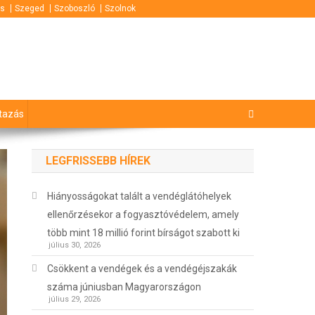
s
Szeged
Szoboszló
Szolnok
tazás
LEGFRISSEBB HÍREK
Hiányosságokat talált a vendéglátóhelyek
ellenőrzésekor a fogyasztóvédelem, amely
több mint 18 millió forint bírságot szabott ki
július 30, 2026
Csökkent a vendégek és a vendégéjszakák
száma júniusban Magyarországon
július 29, 2026