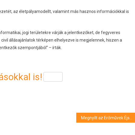
ezetét, az életpályamodellt, valamint más hasznos információkkal is
rmatikai, jogi területekre várják a jelentkezőket, de fegyveres
s civil állásajánlatok térképen elhelyezve is megjelennek, hiszen a
lentkezők szempontjából” – írták.
sokkal is!
Megnyílt az Erőművek Éjszakája energiaipari rendezvény