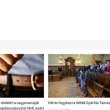
tt életéért a nagymamáját
Hét év fegyházra ítélték Gyárfás Tamás
 hajdúszoboszlói férfi, ezért