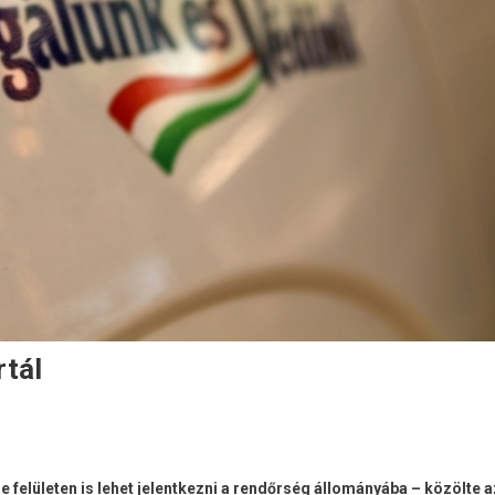
rtál
ne felületen is lehet jelentkezni a rendőrség állományába – közölte a