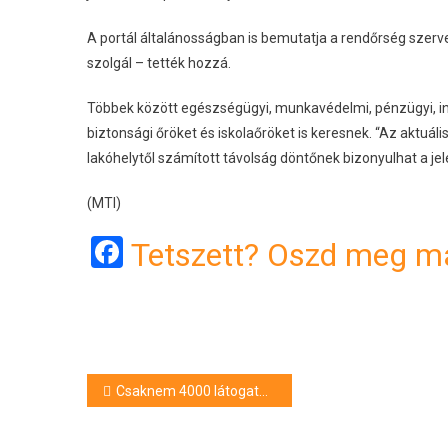
A portál általánosságban is bemutatja a rendőrség szerv
szolgál – tették hozzá.
Többek között egészségügyi, munkavédelmi, pénzügyi, info
biztonsági őröket és iskolaőröket is keresnek. “Az aktuáli
lakóhelytől számított távolság döntőnek bizonyulhat a je
(MTI)
Facebook
Tetszett? Oszd meg má
Bejegyzés
Csaknem 4000 látogatót vonzott a 360 Design Budapest kiállítás
navigáció