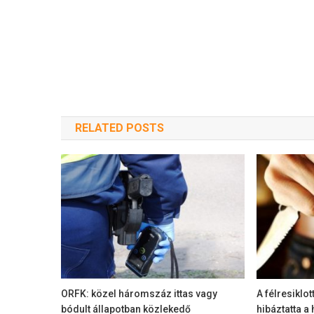
RELATED POSTS
ORFK: közel háromszáz ittas vagy
A félresiklo
bódult állapotban közlekedő
hibáztatta a