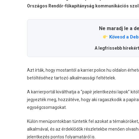
Országos Rendőr-főkapitányság kommunikációs szolgá
Ne maradj le a d
Kövesd a Deb
A legfrissebb hírekér
Azt írták, hogy mostantól a karrier.police.hu oldalon érhe
betöltéséhez tartozó alkalmassági feltételek.
A karrierportál kiválthatja a “papír jelentkezési lapok” ki
jegyezték meg, hozzátéve, hogy aki ragaszkodik a papír
egységcsomagokat.
Külön menüpontokban tüntetik fel azokat a témaköröket
alkalmával, és az érdeklődők részletekbe menően olvasha
jelentkezés pontos folyamatáról is.