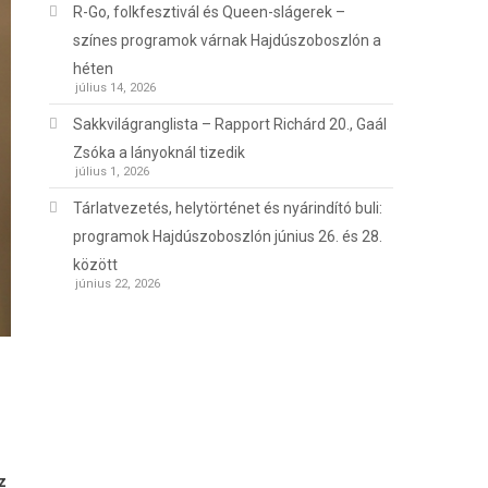
R-Go, folkfesztivál és Queen-slágerek –
színes programok várnak Hajdúszoboszlón a
héten
július 14, 2026
Sakkvilágranglista – Rapport Richárd 20., Gaál
Zsóka a lányoknál tizedik
július 1, 2026
Tárlatvezetés, helytörténet és nyárindító buli:
programok Hajdúszoboszlón június 26. és 28.
között
június 22, 2026
z