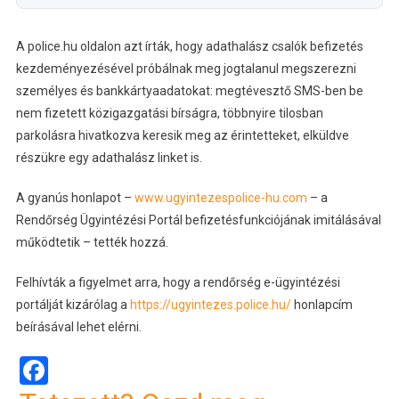
A police.hu oldalon azt írták, hogy adathalász csalók befizetés
kezdeményezésével próbálnak meg jogtalanul megszerezni
személyes és bankkártyaadatokat: megtévesztő SMS-ben be
nem fizetett közigazgatási bírságra, többnyire tilosban
parkolásra hivatkozva keresik meg az érintetteket, elküldve
részükre egy adathalász linket is.
A gyanús honlapot –
www.ugyintezespolice-hu.com
– a
Rendőrség Ügyintézési Portál befizetésfunkciójának imitálásával
működtetik – tették hozzá.
Felhívták a figyelmet arra, hogy a rendőrség e-ügyintézési
portálját kizárólag a
https://ugyintezes.police.hu/
honlapcím
beírásával lehet elérni.
Facebook