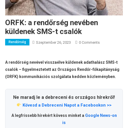
ORFK: a rendőrség nevében
küldenek SMS-t csalók
Rendőrség
Szeptember 26, 2023
0 Comments
A rendőrség nevével visszaélve küldenek adathalász SMS-t
csalók – figyelmeztetett az Országos Rendőr-főkapitányság
(ORFK) kommunikációs szolgálata kedden közleményben.
Ne maradj le a debreceni és országos hírekről!
Kövesd a Debreceni Napot a Facebookon >>
A legfrissebb hírekért kövess minket a
Google News-on
is