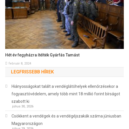
Hét év fegyházra ítélték Gyárfás Tamást
február 8, 2024
LEGFRISSEBB HÍREK
Hiányosságokat talált a vendéglátóhelyek ellenőrzésekor a
fogyasztóvédelem, amely több mint 18 millió forint bírságot
szabott ki
július 30, 2026
Csökkent a vendégek és a vendégéjszakák száma júniusban
Magyarországon
július 29, 2026