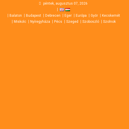
Skip
péntek, augusztus 07, 2026
to
Balaton
Budapest
Debrecen
Eger
Európa
Győr
Kecskemét
content
Miskolc
Nyíregyháza
Pécs
Szeged
Szoboszló
Szolnok