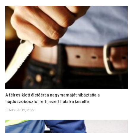
A félresiklott életéért a nagymamáját hibáztatta a
hajdúszoboszlói férfi, ezért halálra késelte
február 19, 2025