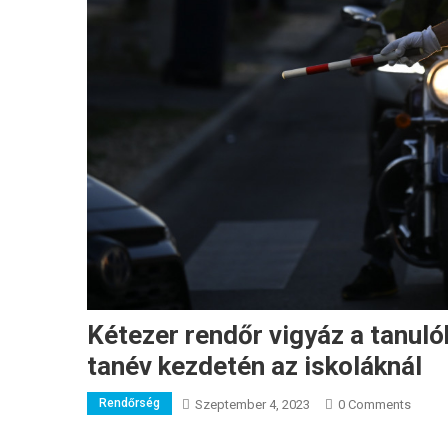
Kétezer rendőr vigyáz a tanuló
tanév kezdetén az iskoláknál
Rendőrség
Szeptember 4, 2023
0 Comments