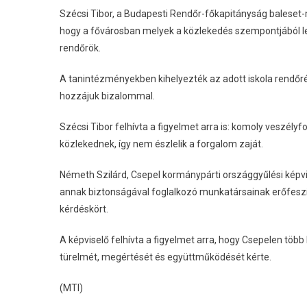
Szécsi Tibor, a Budapesti Rendőr-főkapitányság baleset
hogy a fővárosban melyek a közlekedés szempontjából leg
rendőrök.
A tanintézményekben kihelyezték az adott iskola rendőré
hozzájuk bizalommal.
Szécsi Tibor felhívta a figyelmet arra is: komoly veszélyf
közlekednek, így nem észlelik a forgalom zaját.
Németh Szilárd, Csepel kormánypárti országgyűlési kép
annak biztonságával foglalkozó munkatársainak erőfeszítés
kérdéskört.
A képviselő felhívta a figyelmet arra, hogy Csepelen töb
türelmét, megértését és együttműködését kérte.
(MTI)