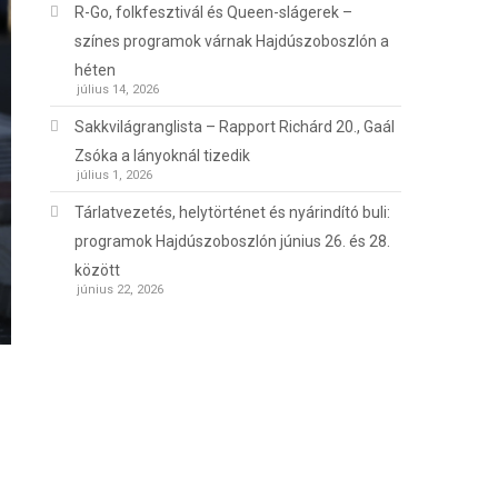
R-Go, folkfesztivál és Queen-slágerek –
színes programok várnak Hajdúszoboszlón a
héten
július 14, 2026
Sakkvilágranglista – Rapport Richárd 20., Gaál
Zsóka a lányoknál tizedik
július 1, 2026
Tárlatvezetés, helytörténet és nyárindító buli:
programok Hajdúszoboszlón június 26. és 28.
között
június 22, 2026