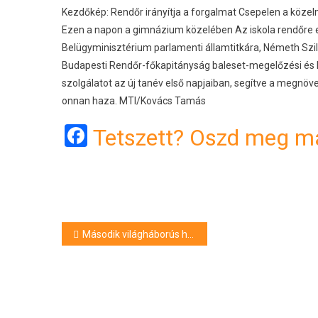
Kezdőkép: Rendőr irányítja a forgalmat Csepelen a közel
Ezen a napon a gimnázium közelében Az iskola rendőre el
Belügyminisztérium parlamenti államtitkára, Németh Szilá
Budapesti Rendőr-főkapitányság baleset-megelőzési és kö
szolgálatot az új tanév első napjaiban, segítve a megnöve
onnan haza. MTI/Kovács Tamás
Facebook
Tetszett? Oszd meg má
Bejegyzés
Második világháborús hősi halottakat exhumáltak Mogyoródon
navigáció