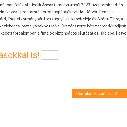
múltban felújított Jedlik Ányos Gimnáziumnál 2023. szeptember 4-én.
nevezésű programról tartott sajtótájékoztatót Rétvári Bence, a
rd, Csepel kormánypárti országgyűlési képviselője és Szécsi Tibor, a
zlekedési osztályának vezetője. Országszerte kétezer rendőr teljesít
kedett forgalomban a fiatalok biztonságos eljutását az iskolába, illetve
sokkal is!
Pénteken kezdődik a 31. Quasimodo költőverseny Balatonfüreden