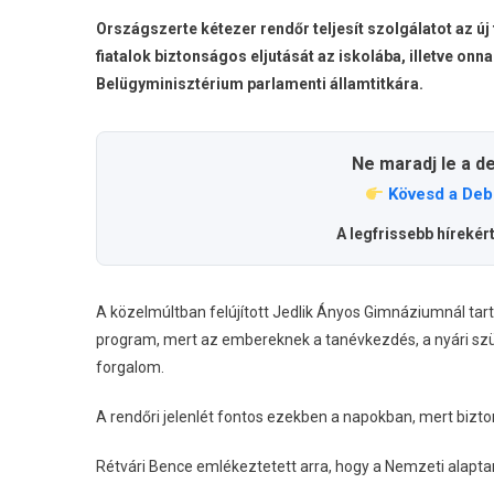
Országszerte kétezer rendőr teljesít szolgálatot az ú
fiatalok biztonságos eljutását az iskolába, illetve on
Belügyminisztérium parlamenti államtitkára.
Ne maradj le a d
Kövesd a Deb
A legfrissebb hírekér
A közelmúltban felújított Jedlik Ányos Gimnáziumnál tar
program, mert az embereknek a tanévkezdés, a nyári szün
forgalom.
A rendőri jelenlét fontos ezekben a napokban, mert bizt
Rétvári Bence emlékeztetett arra, hogy a Nemzeti alaptan