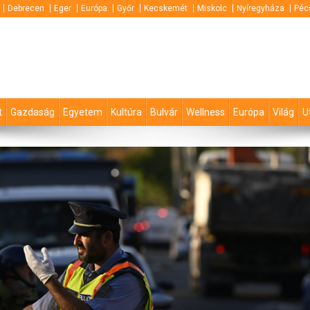
Debrecen
Eger
Európa
Győr
Kecskemét
Miskolc
Nyíregyháza
Péc
t
Gazdaság
Egyetem
Kultúra
Bulvár
Wellness
Európa
Világ
U