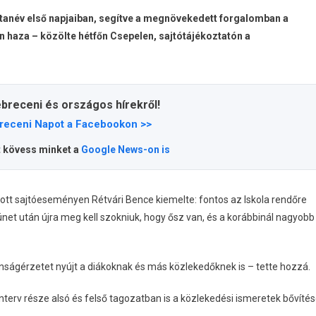
j tanév első napjaiban, segítve a megnövekedett forgalomban a
nan haza – közölte hétfőn Csepelen, sajtótájékoztatón a
ebreceni és országos hírekről!
receni Napot a Facebookon >>
t kövess minket a
Google News-on is
tott sajtóeseményen Rétvári Bence kiemelte: fontos az Iskola rendőre
et után újra meg kell szokniuk, hogy ősz van, és a korábbinál nagyobb
onságérzetet nyújt a diákoknak és más közlekedőknek is – tette hozzá.
terv része alsó és felső tagozatban is a közlekedési ismeretek bővítés