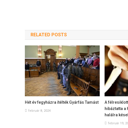
RELATED POSTS
Hét év fegyházra ítélték Gyárfás Tamást
A félresiklo
hibáztatta a
február 8, 2024
halálra kése
február 19, 2