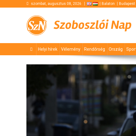
Skip
szombat, augusztus 08, 2026
Balaton
Budapest
to
content
Szoboszlói Nap
Helyi hírek
Vélemény
Rendőrség
Ország
Spor