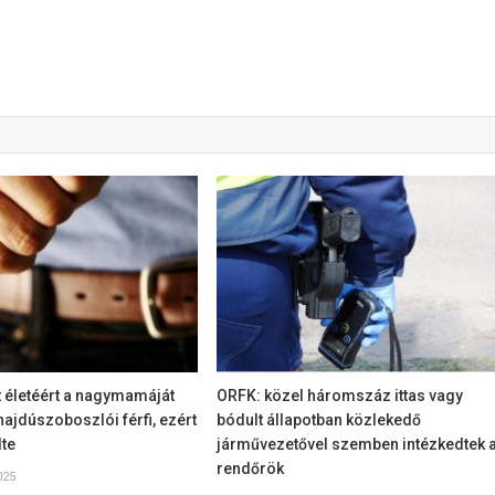
tt életéért a nagymamáját
ORFK: közel háromszáz ittas vagy
 hajdúszoboszlói férfi, ezért
bódult állapotban közlekedő
lte
járművezetővel szemben intézkedtek 
rendőrök
025