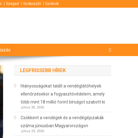
s
Szeged
Szoboszló
Szolnok
tazás
LEGFRISSEBB HÍREK
Hiányosságokat talált a vendéglátóhelyek
ellenőrzésekor a fogyasztóvédelem, amely
több mint 18 millió forint bírságot szabott ki
július 30, 2026
Csökkent a vendégek és a vendégéjszakák
száma júniusban Magyarországon
július 29, 2026