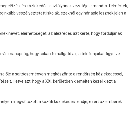
-megelőzési és közlekedési osztályának vezetője elmondta: felmérték,
inkább veszélyeztetett iskolák, ezeknél egy hónapig lesznek jelen a
nek nevét, elérhetőségét; az alezredes azt kérte, hogy forduljanak
orrás manapság, hogy sokan fülhallgatóval, a telefonjaikat figyelve
viselője a sajtóeseményen megköszönte a rendőrség közlekedéssel,
eit, illetve azt, hogy a XXI. kerületben kiemelten kezelik ezt a
b helyen megváltozott a közúti közlekedés rendje, ezért az emberek