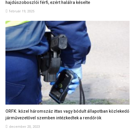
hajdúszoboszlói férfi, ezért halálra késelte
február 19, 2025
ORFK: közel háromszáz ittas vagy bódult állapotban közlekedő
járművezetővel szemben intézkedtek a rendőrök
december 20, 2023