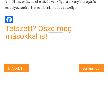
fennáll a szökés, az elrejtőzés veszélye, a bizonyítási eljárás
veszélyeztetése, illetve a bűnismétlés veszélye.
Facebook
Tetszett? Oszd meg
másokkal is!
Bejegyzés
A Loki legyőzte az eddig százszázalékos Videotont
Buliajánló hétfőre
navigáció