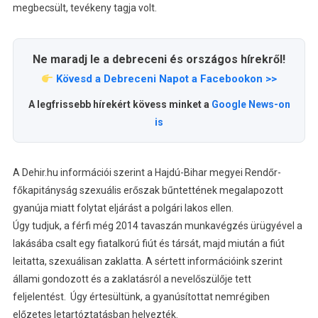
megbecsült, tevékeny tagja volt.
Ne maradj le a debreceni és országos hírekről!
Kövesd a Debreceni Napot a Facebookon >>
A legfrissebb hírekért kövess minket a
Google News-on
is
A Dehir.hu információi szerint a Hajdú-Bihar megyei Rendőr-
főkapitányság szexuális erőszak bűntettének megalapozott
gyanúja miatt folytat eljárást a polgári lakos ellen.
Úgy tudjuk, a férfi még 2014 tavaszán munkavégzés ürügyével a
lakásába csalt egy fiatalkorú fiút és társát, majd miután a fiút
leitatta, szexuálisan zaklatta. A sértett információink szerint
állami gondozott és a zaklatásról a nevelőszülője tett
feljelentést. Úgy értesültünk, a gyanúsítottat nemrégiben
előzetes letartóztatásban helyezték.