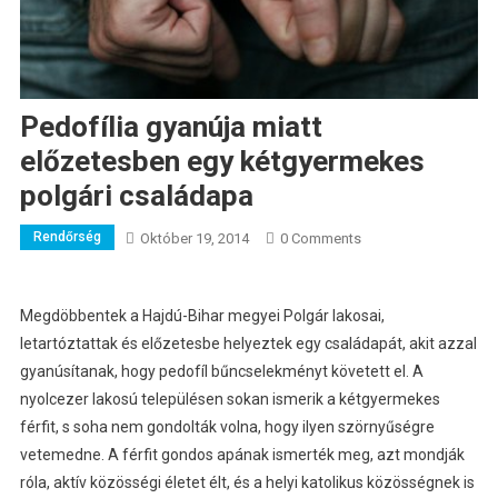
Pedofília gyanúja miatt
előzetesben egy kétgyermekes
polgári családapa
Rendőrség
Október 19, 2014
0 Comments
Megdöbbentek a Hajdú-Bihar megyei Polgár lakosai,
letartóztattak és előzetesbe helyeztek egy családapát, akit azzal
gyanúsítanak, hogy pedofíl bűncselekményt követett el.
A
nyolcezer lakosú településen sokan ismerik a kétgyermekes
férfit, s soha nem gondolták volna, hogy ilyen szörnyűségre
vetemedne. A férfit gondos apának ismerték meg, azt mondják
róla, aktív közösségi életet élt, és a helyi katolikus közösségnek is