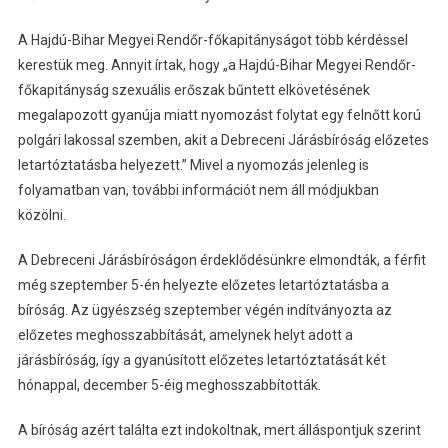
A Hajdú-Bihar Megyei Rendőr-főkapitányságot több kérdéssel
kerestük meg. Annyit írtak, hogy „a Hajdú-Bihar Megyei Rendőr-
főkapitányság szexuális erőszak bűntett elkövetésének
megalapozott gyanúja miatt nyomozást folytat egy felnőtt korú
polgári lakossal szemben, akit a Debreceni Járásbíróság előzetes
letartóztatásba helyezett.” Mivel a nyomozás jelenleg is
folyamatban van, további információt nem áll módjukban
közölni.
A Debreceni Járásbíróságon érdeklődésünkre elmondták, a férfit
még szeptember 5-én helyezte előzetes letartóztatásba a
bíróság. Az ügyészség szeptember végén indítványozta az
előzetes meghosszabbítását, amelynek helyt adott a
járásbíróság, így a gyanúsított előzetes letartóztatását két
hónappal, december 5-éig meghosszabbították.
A bíróság azért találta ezt indokoltnak, mert álláspontjuk szerint