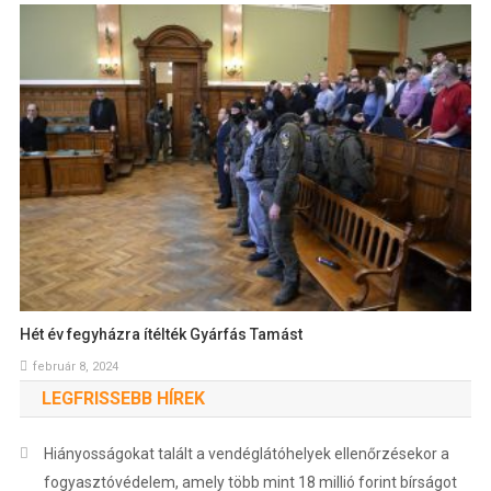
Hét év fegyházra ítélték Gyárfás Tamást
február 8, 2024
LEGFRISSEBB HÍREK
Hiányosságokat talált a vendéglátóhelyek ellenőrzésekor a
fogyasztóvédelem, amely több mint 18 millió forint bírságot