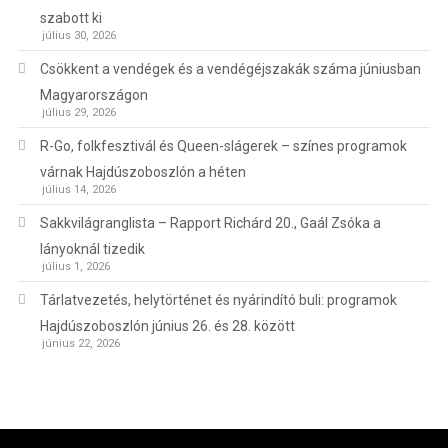
szabott ki
július 30, 2026
Csökkent a vendégek és a vendégéjszakák száma júniusban
Magyarországon
július 29, 2026
R-Go, folkfesztivál és Queen-slágerek – színes programok
várnak Hajdúszoboszlón a héten
július 14, 2026
Sakkvilágranglista – Rapport Richárd 20., Gaál Zsóka a
lányoknál tizedik
július 1, 2026
Tárlatvezetés, helytörténet és nyárindító buli: programok
Hajdúszoboszlón június 26. és 28. között
június 22, 2026