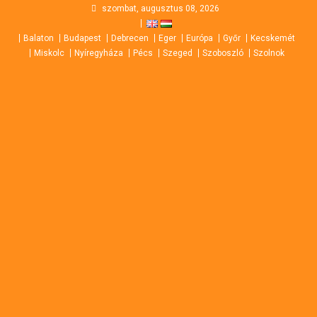
Skip
szombat, augusztus 08, 2026
to
Balaton
Budapest
Debrecen
Eger
Európa
Győr
Kecskemét
content
Miskolc
Nyíregyháza
Pécs
Szeged
Szoboszló
Szolnok