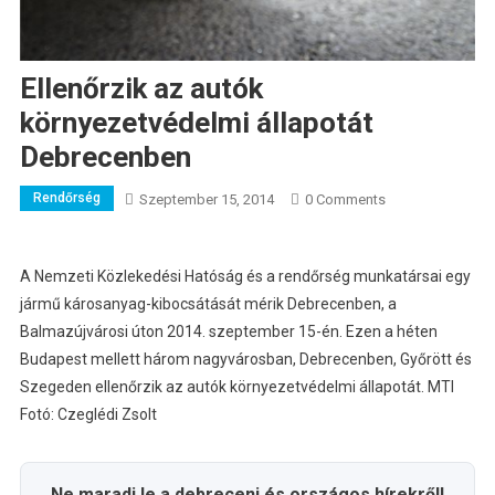
Ellenőrzik az autók
környezetvédelmi állapotát
Debrecenben
Rendőrség
Szeptember 15, 2014
0 Comments
A Nemzeti Közlekedési Hatóság és a rendőrség munkatársai egy
jármű károsanyag-kibocsátását mérik Debrecenben, a
Balmazújvárosi úton 2014. szeptember 15-én. Ezen a héten
Budapest mellett három nagyvárosban, Debrecenben, Győrött és
Szegeden ellenőrzik az autók környezetvédelmi állapotát. MTI
Fotó: Czeglédi Zsolt
Ne maradj le a debreceni és országos hírekről!