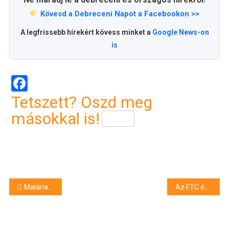
Kövesd a Debreceni Napot a Facebookon >>
A legfrissebb hírekért kövess minket a
Google News-on
is
Facebook
Tetszett? Oszd meg
másokkal is!
Bejegyzés
Maláriagyanúval kezelik a Debrecenben rosszul lett nigériai férfit
Az FTC és a Debreceni VSC klubkártyája a központi rendszertől független
navigáció