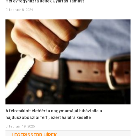
Hét év fegyházra ítélték Gyárfás Tamást
február 8, 2024
A félresiklott életéért a nagymamáját hibáztatta a
hajdúszoboszlói férfi, ezért halálra késelte
február 19, 2025
LEGFRISSEBB HÍREK