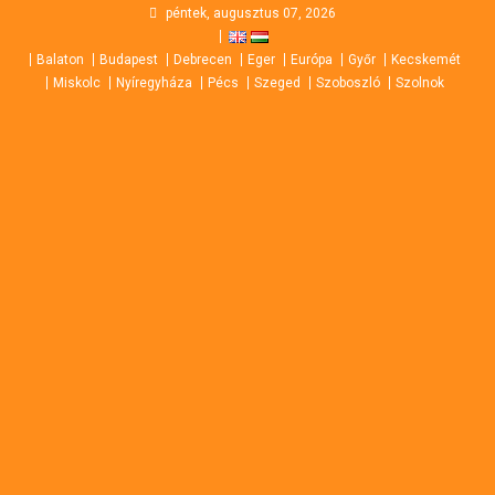
Skip
péntek, augusztus 07, 2026
to
Balaton
Budapest
Debrecen
Eger
Európa
Győr
Kecskemét
content
Miskolc
Nyíregyháza
Pécs
Szeged
Szoboszló
Szolnok