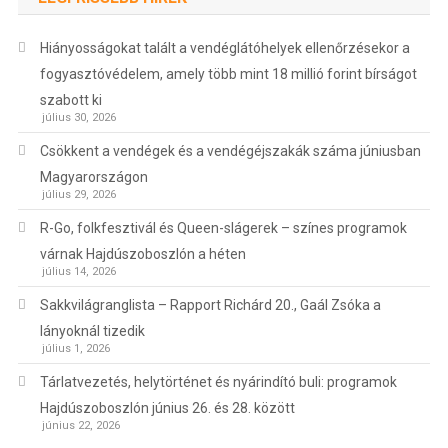
Hiányosságokat talált a vendéglátóhelyek ellenőrzésekor a
fogyasztóvédelem, amely több mint 18 millió forint bírságot
szabott ki
július 30, 2026
Csökkent a vendégek és a vendégéjszakák száma júniusban
Magyarországon
július 29, 2026
R-Go, folkfesztivál és Queen-slágerek – színes programok
várnak Hajdúszoboszlón a héten
július 14, 2026
Sakkvilágranglista – Rapport Richárd 20., Gaál Zsóka a
lányoknál tizedik
július 1, 2026
Tárlatvezetés, helytörténet és nyárindító buli: programok
Hajdúszoboszlón június 26. és 28. között
június 22, 2026