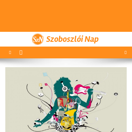
Szoboszlói Nap