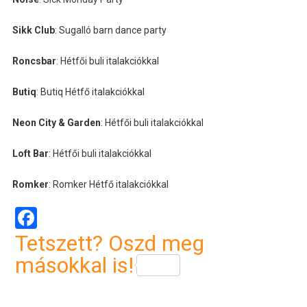
Sikk Club
: Sugalló barn dance party
Roncsbar
: Hétfői buli italakciókkal
Butiq
: Butiq Hétfő italakciókkal
Neon City & Garden
: Hétfői buli italakciókkal
Loft Bar
: Hétfői buli italakciókkal
Romker
: Romker Hétfő italakciókkal
Facebook
Tetszett? Oszd meg
másokkal is!