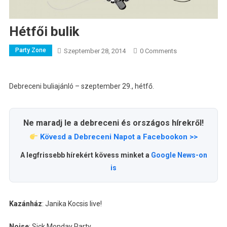
Hétfői bulik
Party Zone
Szeptember 28, 2014
0 Comments
Debreceni buliajánló – szeptember 29., hétfő.
Ne maradj le a debreceni és országos hírekről!
Kövesd a Debreceni Napot a Facebookon >>
A legfrissebb hírekért kövess minket a
Google News-on
is
Kazánház
:
Janika Kocsis
live!
Noise
: Sick Monday Party