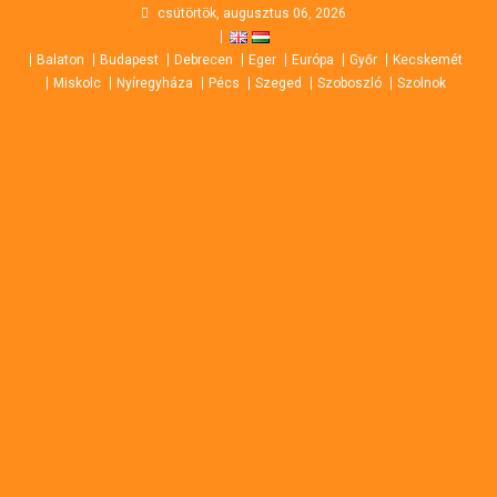
Skip
csütörtök, augusztus 06, 2026
to
Balaton
Budapest
Debrecen
Eger
Európa
Győr
Kecskemét
content
Miskolc
Nyíregyháza
Pécs
Szeged
Szoboszló
Szolnok