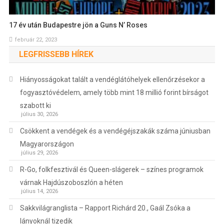
17 év után Budapestre jön a Guns N’ Roses
február 22, 2023
LEGFRISSEBB HÍREK
Hiányosságokat talált a vendéglátóhelyek ellenőrzésekor a
fogyasztóvédelem, amely több mint 18 millió forint bírságot
szabott ki
július 30, 2026
Csökkent a vendégek és a vendégéjszakák száma júniusban
Magyarországon
július 29, 2026
R-Go, folkfesztivál és Queen-slágerek – színes programok
várnak Hajdúszoboszlón a héten
július 14, 2026
Sakkvilágranglista – Rapport Richárd 20., Gaál Zsóka a
lányoknál tizedik