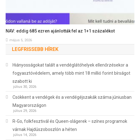
NAV: eddig 685 ezren ajánlották fel az 1+1 százalékot
május 5, 2026
LEGFRISSEBB HÍREK
Hiányosságokat talált a vendéglátóhelyek ellenőrzésekor a
fogyasztóvédelem, amely több mint 18 millió forint bírságot
szabott ki
július 30, 2026
Csökkent a vendégek és a vendégéjszakák száma júniusban
Magyarországon
július 29, 2026
R-Go, folkfesztivál és Queen-slágerek – színes programok
várnak Hajdúszoboszlón a héten
július 14, 2026