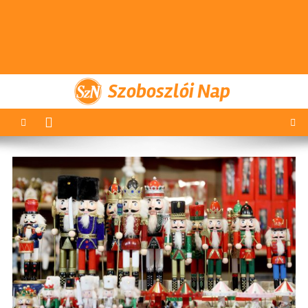
Szoboszlói Nap