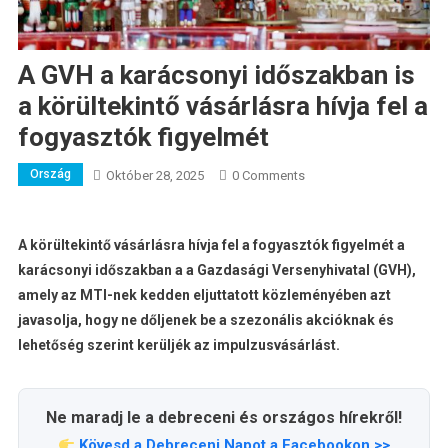
A GVH a karácsonyi időszakban is
a körültekintő vásárlásra hívja fel a
fogyasztók figyelmét
Ország
Október 28, 2025
0 Comments
A körültekintő vásárlásra hívja fel a fogyasztók figyelmét a
karácsonyi időszakban a a Gazdasági Versenyhivatal (GVH),
amely az MTI-nek kedden eljuttatott közleményében azt
javasolja, hogy ne dőljenek be a szezonális akcióknak és
lehetőség szerint kerüljék az impulzusvásárlást.
Ne maradj le a debreceni és országos hírekről!
Kövesd a Debreceni Napot a Facebookon >>