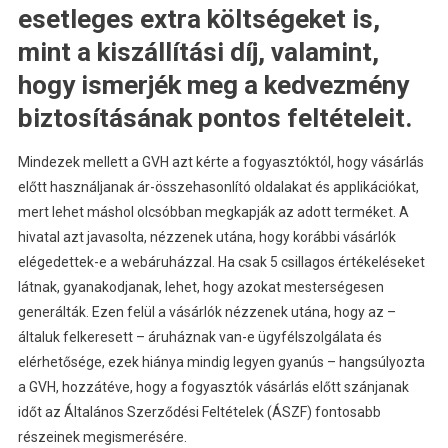
esetleges extra költségeket is,
mint a kiszállítási díj, valamint,
hogy ismerjék meg a kedvezmény
biztosításának pontos feltételeit.
Mindezek mellett a GVH azt kérte a fogyasztóktól, hogy vásárlás
előtt használjanak ár-összehasonlító oldalakat és applikációkat,
mert lehet máshol olcsóbban megkapják az adott terméket. A
hivatal azt javasolta, nézzenek utána, hogy korábbi vásárlók
elégedettek-e a webáruházzal. Ha csak 5 csillagos értékeléseket
látnak, gyanakodjanak, lehet, hogy azokat mesterségesen
generálták. Ezen felül a vásárlók nézzenek utána, hogy az –
általuk felkeresett – áruháznak van-e ügyfélszolgálata és
elérhetősége, ezek hiánya mindig legyen gyanús – hangsúlyozta
a GVH, hozzátéve, hogy a fogyasztók vásárlás előtt szánjanak
időt az Általános Szerződési Feltételek (ÁSZF) fontosabb
részeinek megismerésére.