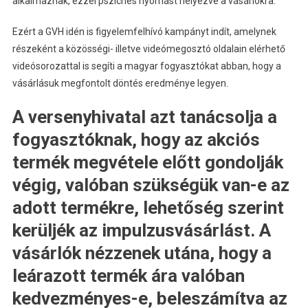
alkalmaznak, ezzel pszichés nyomást helyezve a vásárlókra.
Ezért a GVH idén is figyelemfelhívó kampányt indít, amelynek
részeként a közösségi- illetve videómegosztó oldalain elérhető
videósorozattal is segíti a magyar fogyasztókat abban, hogy a
vásárlásuk megfontolt döntés eredménye legyen.
A versenyhivatal azt tanácsolja a
fogyasztóknak, hogy az akciós
termék megvétele előtt gondolják
végig, valóban szükségük van-e az
adott termékre, lehetőség szerint
kerüljék az impulzusvásárlást. A
vásárlók nézzenek utána, hogy a
leárazott termék ára valóban
kedvezményes-e, beleszámítva az