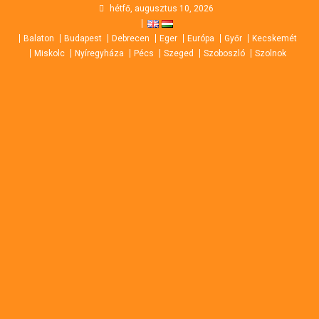
Skip
hétfő, augusztus 10, 2026
to
Balaton
Budapest
Debrecen
Eger
Európa
Győr
Kecskemét
content
Miskolc
Nyíregyháza
Pécs
Szeged
Szoboszló
Szolnok