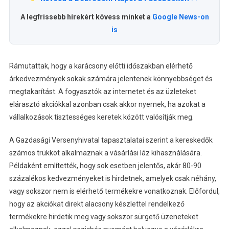
A legfrissebb hírekért kövess minket a
Google News-on
is
Rámutattak, hogy a karácsony előtti időszakban elérhető
árkedvezmények sokak számára jelentenek könnyebbséget és
megtakarítást. A fogyasztók az internetet és az üzleteket
elárasztó akciókkal azonban csak akkor nyernek, ha azokat a
vállalkozások tisztességes keretek között valósítják meg.
A Gazdasági Versenyhivatal tapasztalatai szerint a kereskedők
számos trükköt alkalmaznak a vásárlási láz kihasználására.
Példaként említették, hogy sok esetben jelentős, akár 80-90
százalékos kedvezményeket is hirdetnek, amelyek csak néhány,
vagy sokszor nem is elérhető termékekre vonatkoznak. Előfordul,
hogy az akciókat direkt alacsony készlettel rendelkező
termékekre hirdetik meg vagy sokszor sürgető üzeneteket