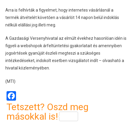
Arra is felhívták a figyelmet, hogy internetes vásárlásnál a
termék átvételét követően a vásárlót 14 napon belül indoklás
nélküli elállási jog illeti meg.
A Gazdasági Versenyhivatal az elmúlt évekhez hasonlóan idén is
figyeli a webshopok árfeltüntetési gyakorlatait és amennyiben
jogsértések gyanúját észleli megteszi a szükséges
intézkedéseket, indokolt esetben vizsgálatot indít – olvasható a
hivatal közleményében.
(MTI)
Facebook
Tetszett? Oszd meg
másokkal is!