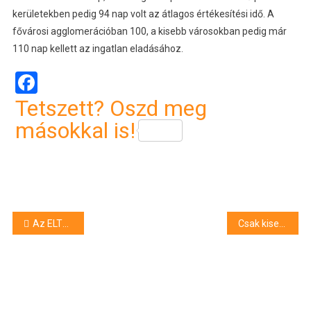
kerületekben pedig 94 nap volt az átlagos értékesítési idő. A
fővárosi agglomerációban 100, a kisebb városokban pedig már
110 nap kellett az ingatlan eladásához.
Facebook
Tetszett? Oszd meg
másokkal is!
Bejegyzés
Az ELTE kutatói megállapították, hogy különleges vasfelvétel zajlik a káposztafej belsejében
Csak kisebb sérüléseket kellett ellátniuk a mentőknek a Sziget-fesztiválon
navigáció