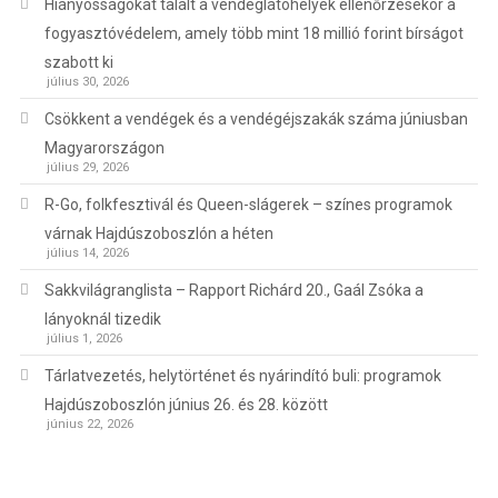
Hiányosságokat talált a vendéglátóhelyek ellenőrzésekor a
fogyasztóvédelem, amely több mint 18 millió forint bírságot
szabott ki
július 30, 2026
Csökkent a vendégek és a vendégéjszakák száma júniusban
Magyarországon
július 29, 2026
R-Go, folkfesztivál és Queen-slágerek – színes programok
várnak Hajdúszoboszlón a héten
július 14, 2026
Sakkvilágranglista – Rapport Richárd 20., Gaál Zsóka a
lányoknál tizedik
július 1, 2026
Tárlatvezetés, helytörténet és nyárindító buli: programok
Hajdúszoboszlón június 26. és 28. között
június 22, 2026