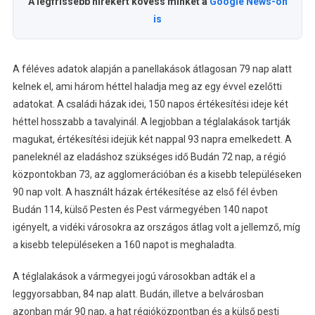
A legfrissebb hírekért kövess minket a
Google News-on
is
A féléves adatok alapján a panellakások átlagosan 79 nap alatt
kelnek el, ami három héttel haladja meg az egy évvel ezelőtti
adatokat. A családi házak idei, 150 napos értékesítési ideje két
héttel hosszabb a tavalyinál. A legjobban a téglalakások tartják
magukat, értékesítési idejük két nappal 93 napra emelkedett. A
paneleknél az eladáshoz szükséges idő Budán 72 nap, a régió
központokban 73, az agglomerációban és a kisebb településeken
90 nap volt. A használt házak értékesítése az első fél évben
Budán 114, külső Pesten és Pest vármegyében 140 napot
igényelt, a vidéki városokra az országos átlag volt a jellemző, míg
a kisebb településeken a 160 napot is meghaladta.
A téglalakások a vármegyei jogú városokban adták el a
leggyorsabban, 84 nap alatt. Budán, illetve a belvárosban
azonban már 90 nap, a hat régióközpontban és a külső pesti