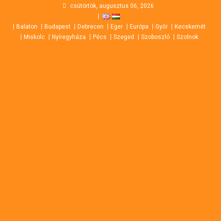
Skip
csütörtök, augusztus 06, 2026
to
Balaton
Budapest
Debrecen
Eger
Európa
Győr
Kecskemét
content
Miskolc
Nyíregyháza
Pécs
Szeged
Szoboszló
Szolnok