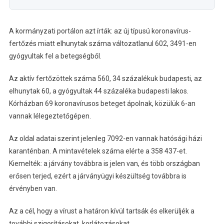
A kormányzati portálon azt írták: az új típusú koronavírus-
fertőzés miatt elhunytak száma változatlanul 602, 3491-en
gyógyultak fel a betegségből.
Az aktív fertőzöttek száma 560, 34 százalékuk budapesti, az
elhunytak 60, a gyógyultak 44 százaléka budapesti lakos.
Kórházban 69 koronavírusos beteget ápolnak, közülük 6-an
vannak lélegeztetőgépen.
Az oldal adatai szerint jelenleg 7092-en vannak hatósági házi
karanténban. A mintavételek száma elérte a 358 437-et.
Kiemelték: a járvány továbbra is jelen van, és több országban
erősen terjed, ezért a járványügyi készültség továbbra is
érvényben van.
Az a cél, hogy a vírust a határon kívül tartsák és elkerüljék a
további szigorításokat, korlátozásokat.