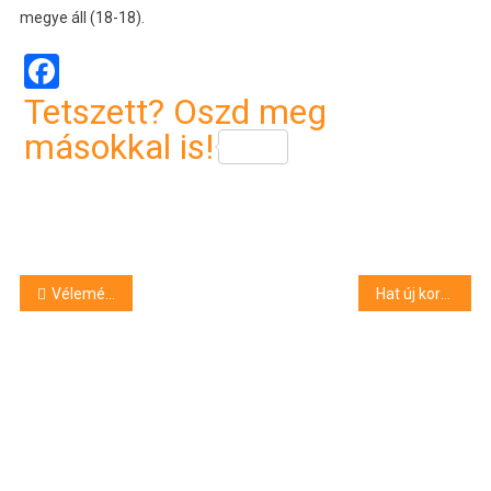
megye áll (18-18).
Facebook
Tetszett? Oszd meg
másokkal is!
Bejegyzés
Vélemény – Hajtóvadászat vállalkozók ellen
Hat új koronavírus-fertőzöttet találtak Hajdú-Bihar megyében
navigáció