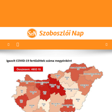
Szoboszlói Nap