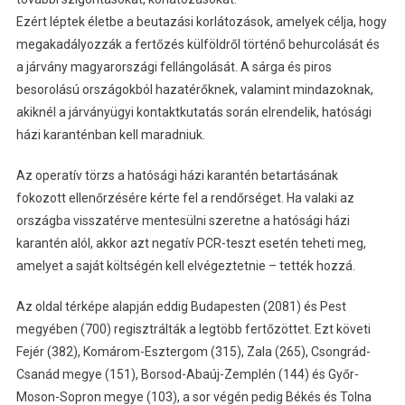
Ezért léptek életbe a beutazási korlátozások, amelyek célja, hogy
megakadályozzák a fertőzés külföldről történő behurcolását és
a járvány magyarországi fellángolását. A sárga és piros
besorolású országokból hazatérőknek, valamint mindazoknak,
akiknél a járványügyi kontaktkutatás során elrendelik, hatósági
házi karanténban kell maradniuk.
Az operatív törzs a hatósági házi karantén betartásának
fokozott ellenőrzésére kérte fel a rendőrséget. Ha valaki az
országba visszatérve mentesülni szeretne a hatósági házi
karantén alól, akkor azt negatív PCR-teszt esetén teheti meg,
amelyet a saját költségén kell elvégeztetnie – tették hozzá.
Az oldal térképe alapján eddig Budapesten (2081) és Pest
megyében (700) regisztrálták a legtöbb fertőzöttet. Ezt követi
Fejér (382), Komárom-Esztergom (315), Zala (265), Csongrád-
Csanád megye (151), Borsod-Abaúj-Zemplén (144) és Győr-
Moson-Sopron megye (103), a sor végén pedig Békés és Tolna