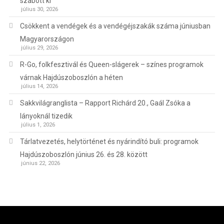
szabott ki
július 30, 2026
Csökkent a vendégek és a vendégéjszakák száma júniusban
Magyarországon
július 29, 2026
R-Go, folkfesztivál és Queen-slágerek – színes programok
várnak Hajdúszoboszlón a héten
július 14, 2026
Sakkvilágranglista – Rapport Richárd 20., Gaál Zsóka a
lányoknál tizedik
július 1, 2026
Tárlatvezetés, helytörténet és nyárindító buli: programok
Hajdúszoboszlón június 26. és 28. között
június 22, 2026