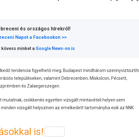
ebreceni és országos hírekről!
receni Napot a Facebookon >>
t kövess minket a
Google News-on is
melkedő tendencia figyelhető meg; Budapest mindhárom szennyvíztisztít
erációs településeken, valamint Debrecenben, Miskolcon, Pécsett,
szprémben és Zalaegerszegen.
t mutatnak, csökkenés egyetlen vizsgált mintavételi helyen sem
 minden vizsgált helyszínen az emelkedett tartományba esik az NNK
sokkal is!