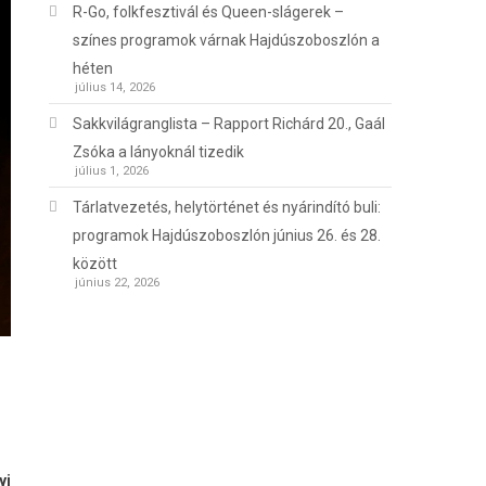
R-Go, folkfesztivál és Queen-slágerek –
színes programok várnak Hajdúszoboszlón a
héten
július 14, 2026
Sakkvilágranglista – Rapport Richárd 20., Gaál
Zsóka a lányoknál tizedik
július 1, 2026
Tárlatvezetés, helytörténet és nyárindító buli:
programok Hajdúszoboszlón június 26. és 28.
között
június 22, 2026
yi