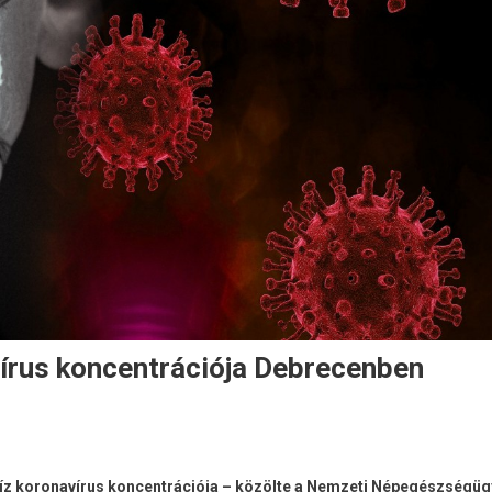
vírus koncentrációja Debrecenben
víz koronavírus koncentrációja – közölte a Nemzeti Népegészségüg