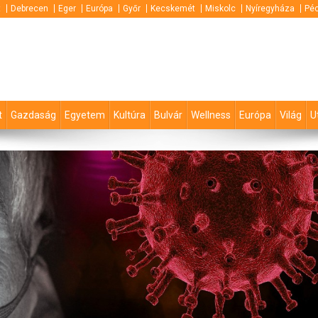
t
Debrecen
Eger
Európa
Győr
Kecskemét
Miskolc
Nyíregyháza
Pé
t
Gazdaság
Egyetem
Kultúra
Bulvár
Wellness
Európa
Világ
U