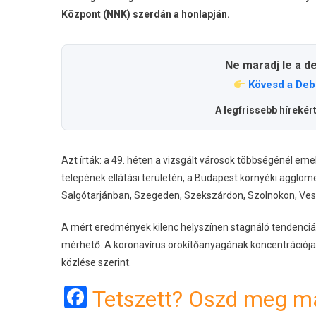
Központ (NNK) szerdán a honlapján.
Ne maradj le a d
Kövesd a Deb
A legfrissebb hírekér
Azt írták: a 49. héten a vizsgált városok többségénél e
telepének ellátási területén, a Budapest környéki agglom
Salgótarjánban, Szegeden, Szekszárdon, Szolnokon, Ve
A mért eredmények kilenc helyszínen stagnáló tendenciá
mérhető. A koronavírus örökítőanyagának koncentrációja
közlése szerint.
Facebook
Tetszett? Oszd meg má