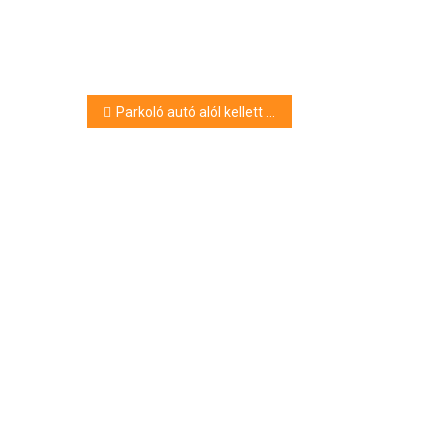
Bejegyzés
Parkoló autó alól kellett kimenteni egy kutyát Püspökladányban
navigáció