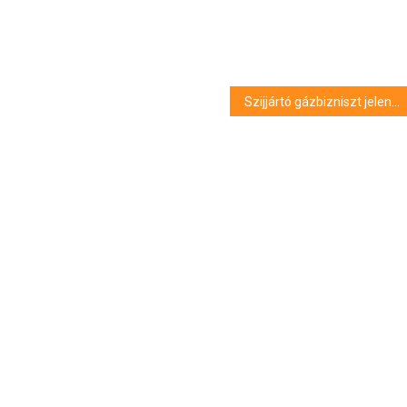
Szijjártó gázbizniszt jelentett be: “Ha kioktató, lenéző, leckéztető stílussal közelítünk a katariakhoz, akkor abból nem lesz kölcsönös előnyökre alapuló együttműködés”