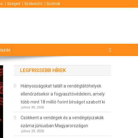
cs
Szeged
Szoboszló
Szolnok
tazás
LEGFRISSEBB HÍREK
Hiányosságokat talált a vendéglátóhelyek
ellenőrzésekor a fogyasztóvédelem, amely
több mint 18 millió forint bírságot szabott ki
július 30, 2026
Csökkent a vendégek és a vendégéjszakák
száma júniusban Magyarországon
július 29, 2026